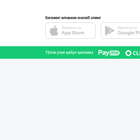
Бизнинг иловани юклаб олинг
Ичимлик бизнеси
Тошкент шаҳри
Тўлов учун қабул қиламиз
"NOISY NOISY NO
Тошкент шаҳри
DIVO ZAMZAM WAT
Фарғона вилояти
SHIRIN PREMIUM