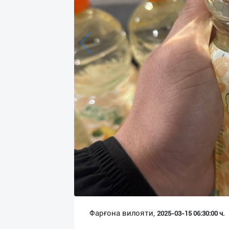
Язык
Личные
данные
Новости
2
Чаты
История
реферальных
переходов
Условия
использования
FAQ
Фарғона вилояти,
2025-03-15 06:30:00 ч.
О