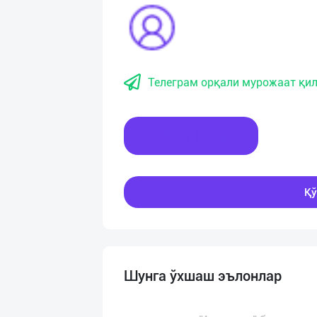
Телеграм орқали мурожаат қил
Хабар ёзинг
Қў
Шунга ўхшаш эълонлар