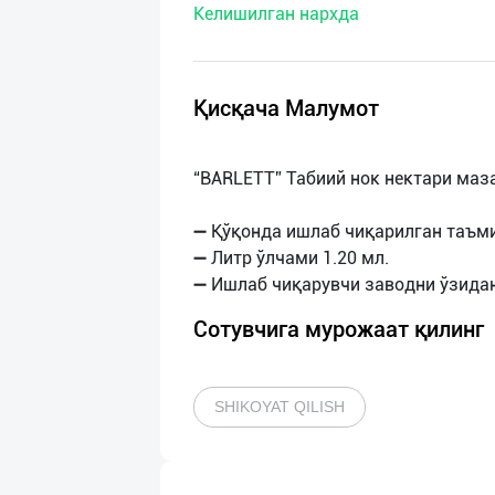
Келишилган нархда
нас
Техническая
поддержка
Қисқача Малумот
Поделиться
“BARLETT” Табиий нок нектари маза
приложением
➖ Қўқонда ишлаб чиқарилган таъми
Выход
➖ Литр ўлчами 1.20 мл.
о
Сотувчига мурожаат қилинг
SHIKOYAT QILISH