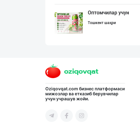
Оптомчилар учун
Тошкент шаҳри
Расмий фаолият
Тошкент вилояти
"BONITA FRUIT J
Oziqovqat.com
бизнес платформаси
мижозлар ва етказиб берувчилар
учун учрашув жойи.
Тошкент шаҳри
"NOV LIMONADLAR
Тошкент шаҳри