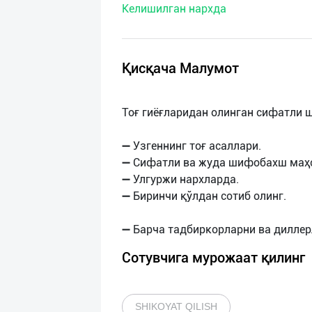
Келишилган нархда
нас
Техническая
поддержка
Қисқача Малумот
Поделиться
Тоғ гиёғларидан олинган сифатли 
приложением
➖ Узгеннинг тоғ асаллари.
Выход
➖ Сифатли ва жуда шифобахш маҳс
о
➖ Улгуржи нархларда.
➖ Биринчи қўлдан сотиб олинг.
Сотувчига мурожаат қилинг
SHIKOYAT QILISH