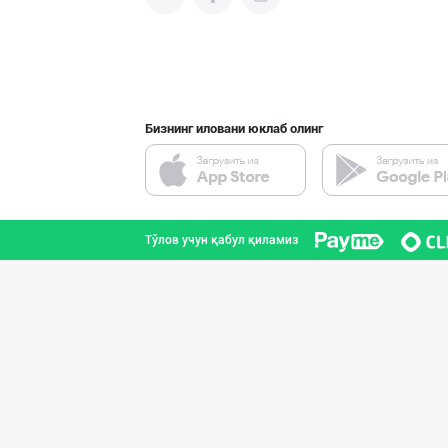
Эрондан келтири
Тошкент шаҳри
Бизнинг иловани юклаб олинг
AROMSA — иннова
Тошкент шаҳри
Тўлов учун қабул қиламиз
Тошкентдаги омб
Тошкент шаҳри
➖ Агар Агар RGM
Тошкент шаҳри