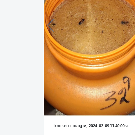
Язык
Личные
данные
Новости
2
Чаты
История
реферальных
переходов
Условия
использования
FAQ
Тошкент шаҳри,
2024-02-09 11:40:00 ч.
О