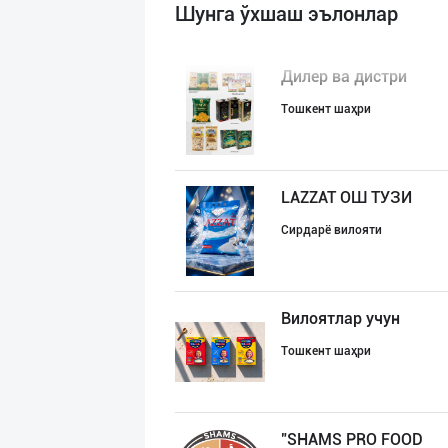
Шунга ўхшаш эълонлар
Дилер ва дистри
Тошкент шаҳри
LAZZAT ОШ ТУЗИ
Сирдарё вилояти
Вилоятлар учун
Тошкент шаҳри
"SHAMS PRO FOOD