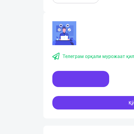
Телеграм орқали мурожаат қил
Хабар ёзинг
Қў