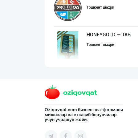
Тошкент шаҳри
HONEYGOLD — ТАБ
Тошкент шаҳри
Тўғридан-тўғри
Тошкент шаҳри
Citric Uz — над
Oziqovqat.com
бизнес платформаси
мижозлар ва етказиб берувчилар
учун учрашув жойи.
Тошкент шаҳри