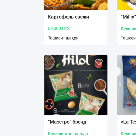
Язык
Личные
Картофель свежи
"Milliy
данные
53,000 UZS
Келиши
Новости
Тошкент шаҳри
Тошкен
2
Чаты
История
реферальных
переходов
Условия
использования
FAQ
"Маэстро" бренд
«La Te
Келишилган нархда
Келиши
О