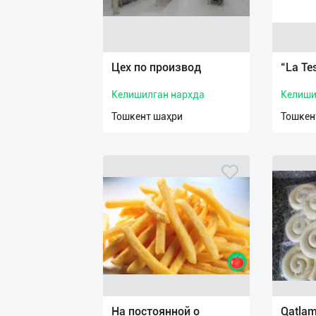
Цех по производ
“La Te
Келишилган нархда
Келиши
Тошкент шаҳри
Тошкен
На постоянной о
Qatlam