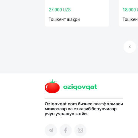
27,000 UZS
18,000
Тошкент шаҳри
Тошкен
Oziqovqat.com
бизнес платформаси
мижозлар ва етказиб берувчилар
учун учрашув жойи.