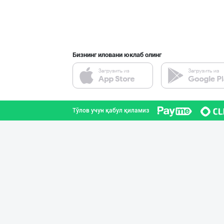
Бизнинг иловани юклаб олинг
Тўлов учун қабул қиламиз