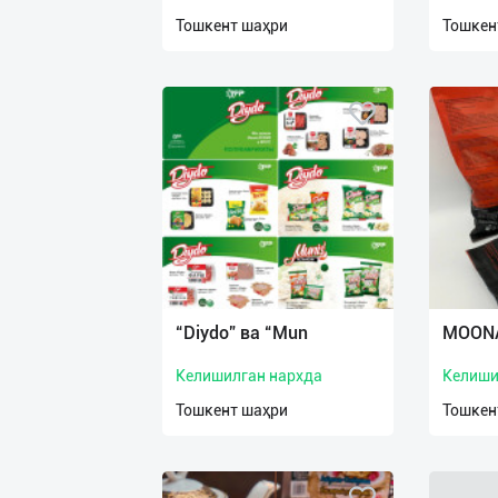
нас
Тошкент шаҳри
Тошкен
Техническая
поддержка
Поделиться
приложением
Выход
о
“Diydo” ва “Mun
MOONA
Келишилган нархда
Келиши
Тошкент шаҳри
Тошкен