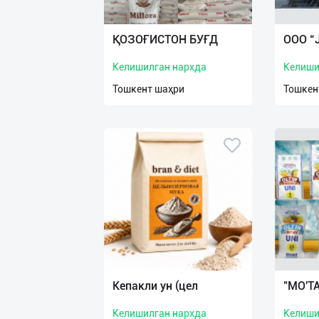
Язык
Личные
ҚОЗОҒИСТОН БУҒД
ООО “
данные
Келишилган нархда
Келиши
Новости
Тошкент шаҳри
Тошкен
2
Чаты
История
реферальных
переходов
Условия
использования
FAQ
Кепакли ун (цел
"MO'TA
Келишилган нархда
Келиши
О