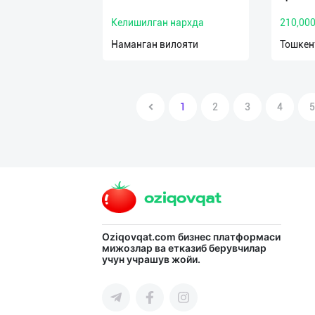
Келишилган нархда
210,00
Наманган вилояти
Тошкен
1
2
3
4
5
Oziqovqat.com
бизнес платформаси
мижозлар ва етказиб берувчилар
учун учрашув жойи.