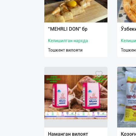
“MEHRLI DON” бр
Ўзбек
Келишилган нархда
Келиши
Тошкент вилояти
Тошкен
Наманган вилоят
Қозоғи