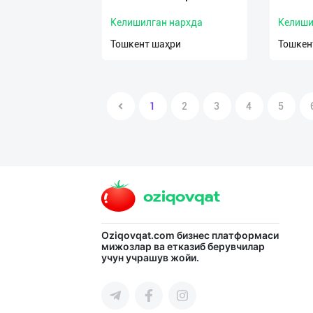
Келишилган нархда
Келиши
Тошкент шаҳри
Тошкен
1
2
3
4
5
Oziqovqat.com
бизнес платформаси
мижозлар ва етказиб берувчилар
учун учрашув жойи.