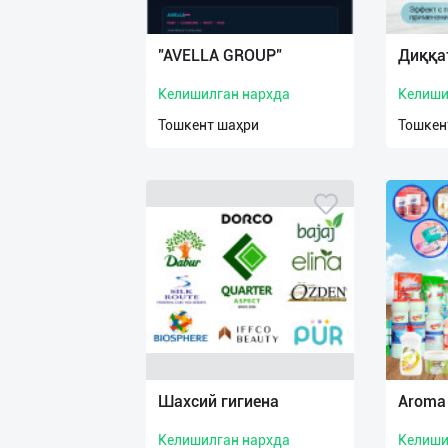
Язык
Личные
"AVELLA GROUP"
Диққа
данные
Келишилган нархда
Келиши
Новости
Тошкент шаҳри
Тошкен
2
Чаты
История
реферальных
переходов
Условия
использования
FAQ
Шахсий гигиена
Aroma
Келишилган нархда
Келиши
О