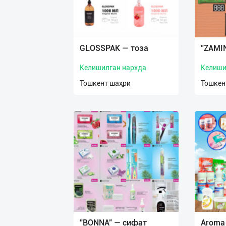
GLOSSPAK — тоза
"ZAMI
Келишилган нархда
Келиши
Тошкент шаҳри
Тошкен
"BONNA" — сифат
Aroma