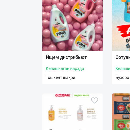
Ищем дистрибьют
Сотуви
Келишилган нархда
Келиши
Тошкент шаҳри
Бухоро