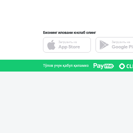
Бизнинг иловани юклаб олинг
Тўлов учун қабул қиламиз