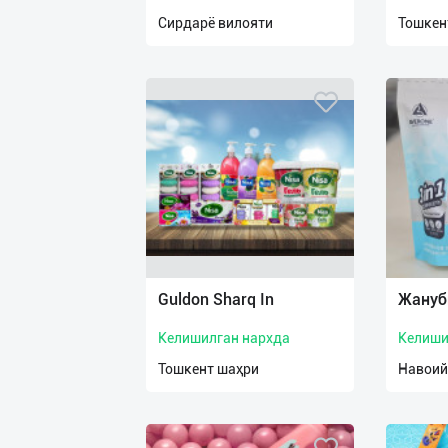
нас
Сирдарё вилояти
Тошкен
Техническая
поддержка
Поделиться
приложением
Выход
о
Guldon Sharq In
Жануб
Келишилган нархда
Келиши
Тошкент шаҳри
Навоий