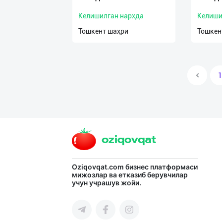
Келишилган нархда
Келиши
Тошкент шаҳри
Тошкен
1
Oziqovqat.com
бизнес платформаси
мижозлар ва етказиб берувчилар
учун учрашув жойи.