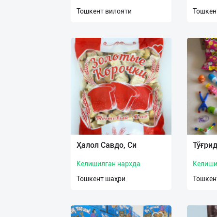
нас
Тошкент вилояти
Тошкен
Техническая
поддержка
Поделиться
приложением
Выход
о
Ҳалол Савдо, Си
Тўғри
Келишилган нархда
Келиши
Тошкент шаҳри
Тошкен