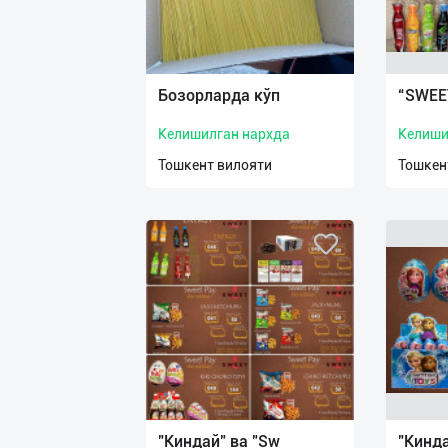
Бозорларда кўп
“SWEE
Келишилган нархда
Келиши
Тошкент вилояти
Тошкен
"Киндай" ва "Sw
"Кинда