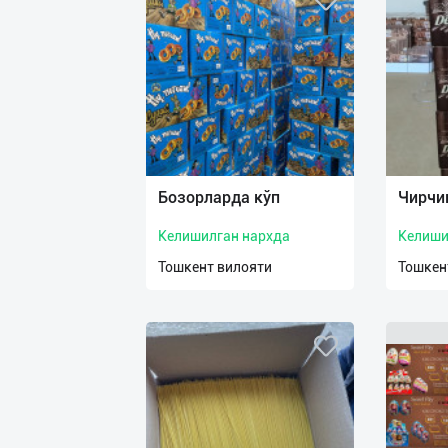
Бозорларда кўп
Чирчи
Келишилган нархда
Келиши
Тошкент вилояти
Тошкен