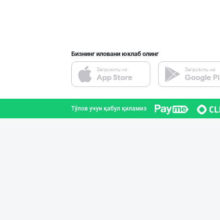
Бизнинг иловани юклаб олинг
Тўлов учун қабул қиламиз