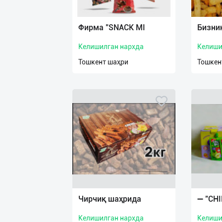
Язык
Личные
Фирма "SNACK MI
Бизни
данные
Келишилган нархда
Келиши
Новости
Тошкент шаҳри
Тошкен
2
Чаты
История
реферальных
переходов
Условия
использования
FAQ
Чирчиқ шаҳрида
➖ "CHI
Келишилган нархда
Келиши
О