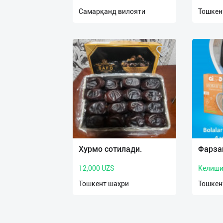
нас
Самарқанд вилояти
Тошкен
Техническая
поддержка
Поделиться
приложением
Выход
о
Хурмо сотилади.
Фарза
12,000 UZS
Келиши
Тошкент шаҳри
Тошкен