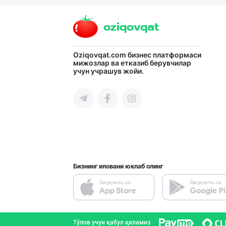
Oziqovqat.com
бизнес платформаси
мижозлар ва етказиб берувчилар
учун учрашув жойи.
Бизнинг иловани юклаб олинг
Тўлов учун қабул қиламиз