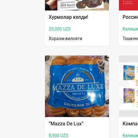
Язык
Личные
Хурмолар келди!
Росси
данные
25,000 UZS
Келиши
Новости
Хоразм вилояти
Тошкен
2
Чаты
История
реферальных
переходов
Условия
использования
FAQ
"Mazza De Lux"
Компа
8,500 UZS
Келиши
О