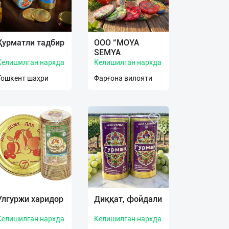
Ҳурматли тадбир
OOO “MOYA
SEMYA
Келишилган нархда
Келишилган нархда
Тошкент шаҳри
Фарғона вилояти
Улгуржи харидор
Диққат, фойдали
Келишилган нархда
Келишилган нархда