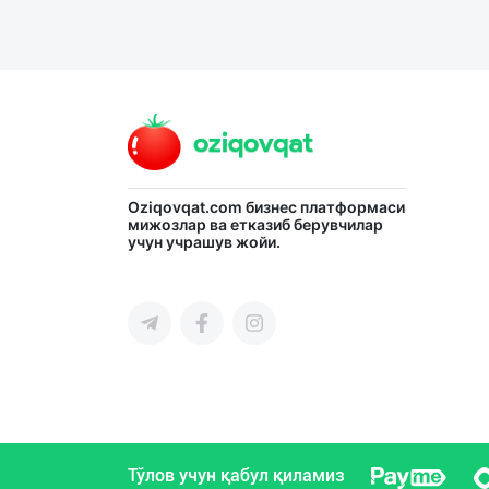
Oziqovqat.com
бизнес платформаси
мижозлар ва етказиб берувчилар
учун учрашув жойи.
Тўлов учун қабул қиламиз