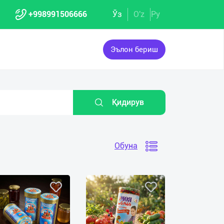
+998991506666
Ўз
O'z
Ру
Эълон бериш
Қидирув
Обуна