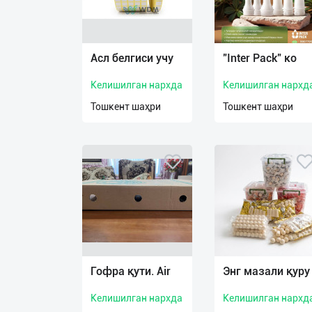
Язык
Асл белгиси учу
"Inter Pack" ко
Личные
данные
Келишилган нархда
Келишилган нархд
Тошкент шаҳри
Тошкент шаҳри
Новости
2
Чаты
История
реферальных
переходов
Условия
использования
Гофра қути. Air
Энг мазали қуру
FAQ
Келишилган нархда
Келишилган нархд