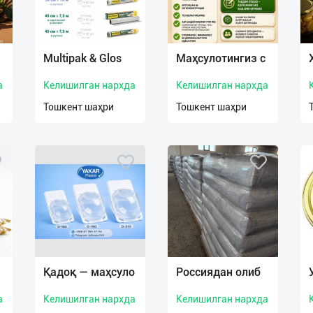
Multipak & Glos
Маҳсулотингиз с
а
Келишилган нархда
Келишилган нархда
Тошкент шаҳри
Тошкент шаҳри
Қадоқ — маҳсуло
Россиядан олиб
а
Келишилган нархда
Келишилган нархда