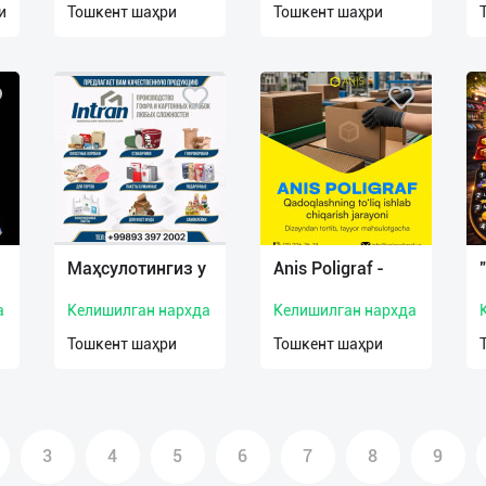
и
Тошкент шаҳри
Тошкент шаҳри
Маҳсулотингиз у
Anis Poligraf -
а
Келишилган нархда
Келишилган нархда
Тошкент шаҳри
Тошкент шаҳри
3
4
5
6
7
8
9