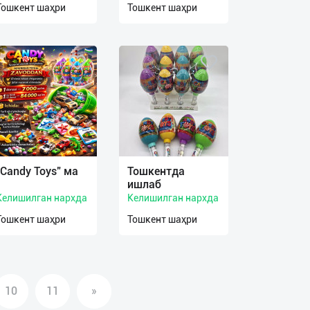
Тошкент шаҳри
Тошкент шаҳри
"Candy Toys" ма
Тошкентда
ишлаб
Келишилган нархда
Келишилган нархда
Тошкент шаҳри
Тошкент шаҳри
10
11
»