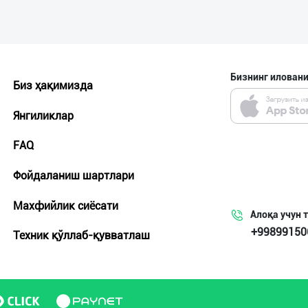
Бизнинг иловани
Биз ҳақимизда
Янгиликлар
FAQ
Фойдаланиш шартлари
Махфийлик сиёсати
Алоқа учун 
+99899150
Техник қўллаб-қувватлаш