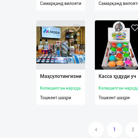
Самарқанд вилояти
Самарқанд вилоят
О
нас
Техническая
поддержка
Поделиться
приложением
Маҳсулотингизни
Касса ҳудуди уч
Выход
о
Келишилган нархда
Келишилган нархд
Тошкент шаҳри
Тошкент шаҳри
1
2