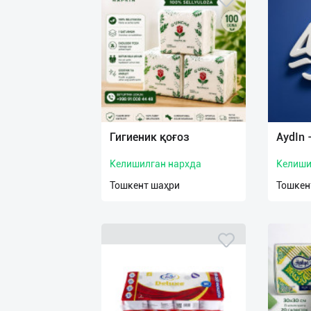
Гигиеник қоғоз
AydIn
Келишилган нархда
Келиши
Тошкент шаҳри
Тошкен