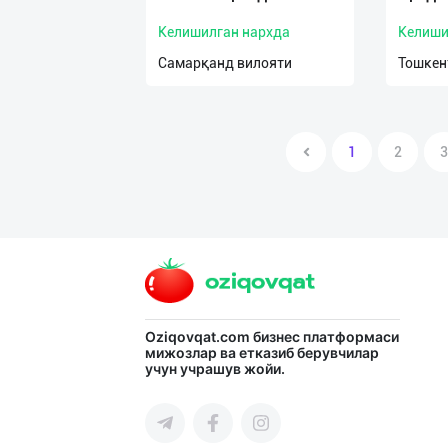
Келишилган нархда
Келиши
Самарқанд вилояти
Тошкен
1
2
3
Oziqovqat.com
бизнес платформаси
мижозлар ва етказиб берувчилар
учун учрашув жойи.