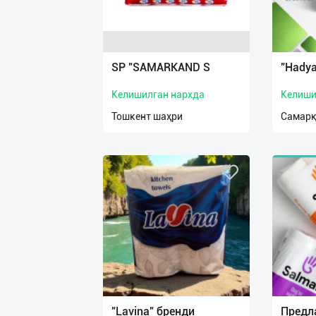
SP "SAMARKAND S
"Hadya
Келишилган нархда
Келиши
Тошкент шаҳри
Самарқ
"Lavina" бренди
Предл