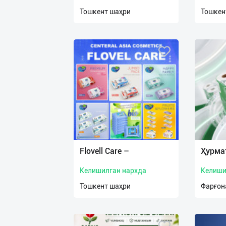
нас
Тошкент шаҳри
Тошкен
Техническая
поддержка
Поделиться
приложением
Выход
о
Flovell Care –
Ҳурма
Келишилган нархда
Келиши
Тошкент шаҳри
Фарғон