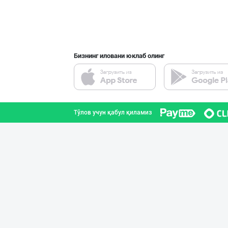
Бизнинг иловани юклаб олинг
Тўлов учун қабул қиламиз