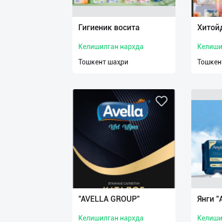
Язык
Личные
Гигиеник восита
Хитой
данные
Келишилган нархда
Келиши
Новости
Тошкент шаҳри
Тошкен
2
Чаты
История
реферальных
переходов
Условия
использования
FAQ
"AVELLA GROUP"
Янги "
Келишилган нархда
Келиши
О