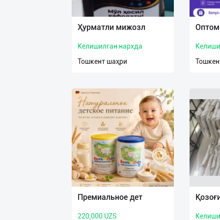
Язык
Личные
Ҳурматли мижозл
Оптом
данные
Келишилган нархда
Келиши
Новости
Тошкент шаҳри
Тошкен
2
Чаты
История
реферальных
переходов
Условия
использования
FAQ
Премиальное дет
Қозоғ
220,000 UZS
Келиши
О