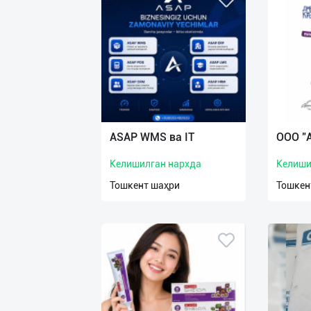
ASAP WMS ва IT
ООО "
Келишилган нархда
Келиши
Тошкент шаҳри
Тошкен