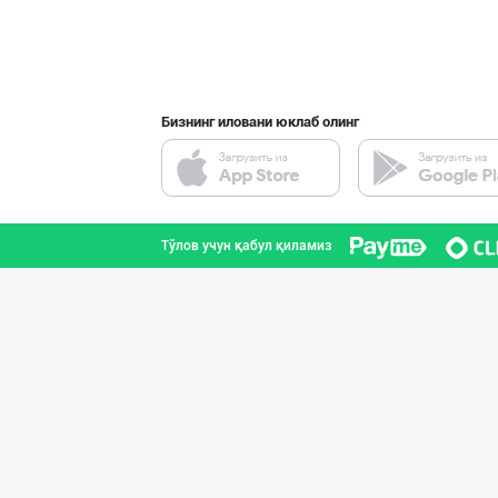
Бизнинг иловани юклаб олинг
Тўлов учун қабул қиламиз