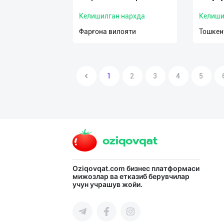
Келишилган нархда
Келиши
Фарғона вилояти
Тошкен
1
2
3
4
5
Oziqovqat.com
бизнес платформаси
мижозлар ва етказиб берувчилар
учун учрашув жойи.