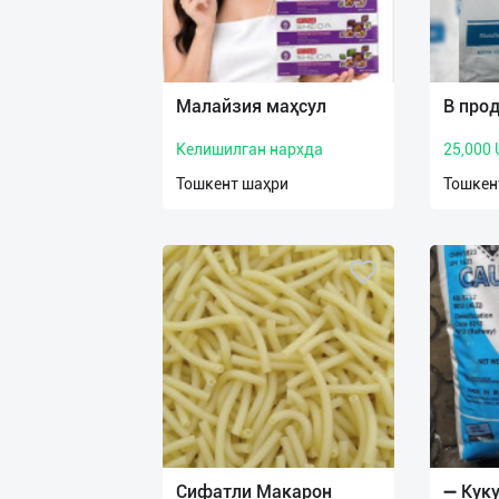
Малайзия маҳсул
В про
Келишилган нархда
25,000
Тошкент шаҳри
Тошкен
Сифатли Макарон
➖ Кук