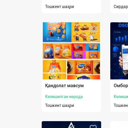
нас
Тошкент шаҳри
Сирдар
Техническая
поддержка
Поделиться
приложением
Выход
о
Қандолат мавсум
Омбор
Келишилган нархда
Келиши
Тошкент шаҳри
Тошкен