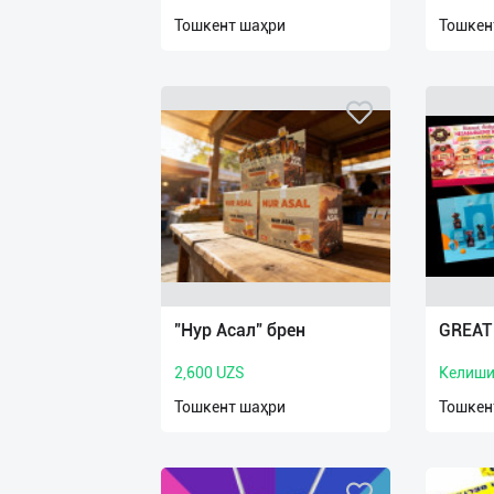
нас
Тошкент шаҳри
Тошкен
Техническая
поддержка
Поделиться
приложением
Выход
о
"Нур Асал" брен
GREAT
2,600 UZS
Келиши
Тошкент шаҳри
Тошкен