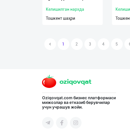
Келишилган нархда
Келиши
Тошкент шаҳри
Тошкен
1
2
3
4
5
Oziqovqat.com
бизнес платформаси
мижозлар ва етказиб берувчилар
учун учрашув жойи.