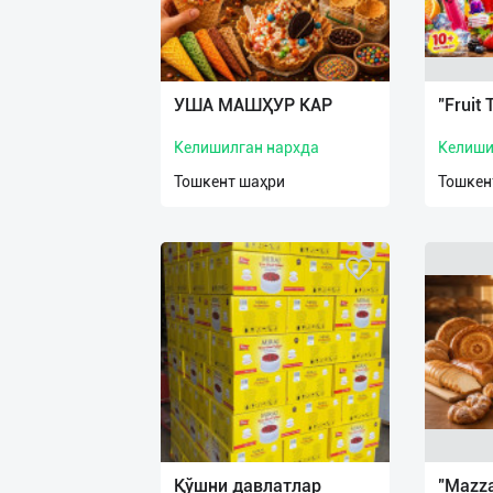
У‌ША МАШҲУР КАР
"Fruit 
Келишилган нархда
Келиши
Тошкент шаҳри
Тошкен
Қўшни давлатлар
"Mazza