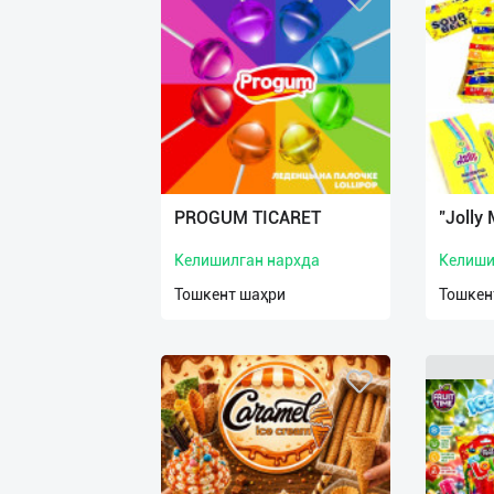
PROGUM TICARET
"Jolly 
Келишилган нархда
Келиши
Тошкент шаҳри
Тошкен