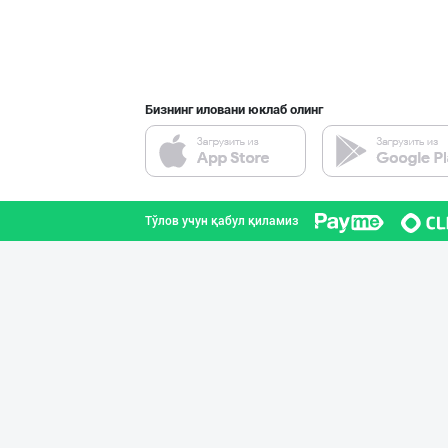
Бизнинг иловани юклаб олинг
Тўлов учун қабул қиламиз