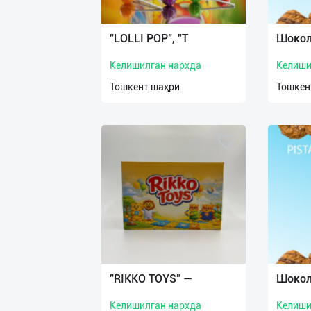
Язык
Личные
"LOLLI POP", "T
Шокол
данные
Келишилган нархда
Келиши
Новости
Тошкент шаҳри
Тошкен
2
Чаты
История
реферальных
переходов
Условия
использования
FAQ
"RIKKO TOYS" —
Шокол
Келишилган нархда
Келиши
О