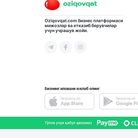
Oziqovqat.com
бизнес платформаси
мижозлар ва етказиб берувчилар
учун учрашув жойи.
Бизнинг иловани юклаб олинг
Тўлов учун қабул қиламиз