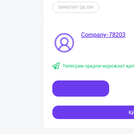
SHIKOYAT QILISH
Company-78203
Телеграм орқали мурожаат қил
Хабар ёзинг
Қў