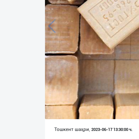
Язык
Личные
данные
Новости
2
Чаты
История
реферальных
переходов
Условия
использования
FAQ
Тошкент шаҳри,
2023-06-17 13:30:00 ч.
О