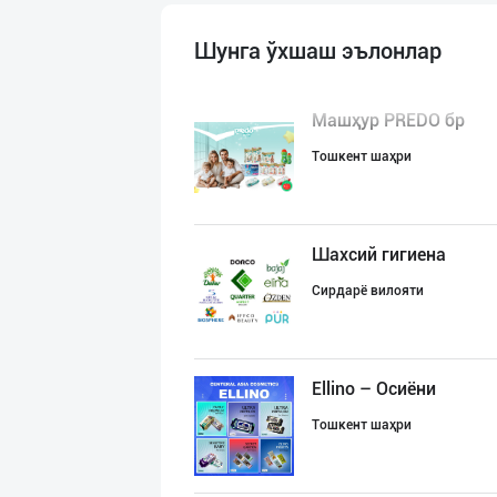
Шунга ўхшаш эълонлар
Машҳур PREDO бр
Тошкент шаҳри
Шахсий гигиена
Сирдарё вилояти
Ellino – Осиёни
Тошкент шаҳри