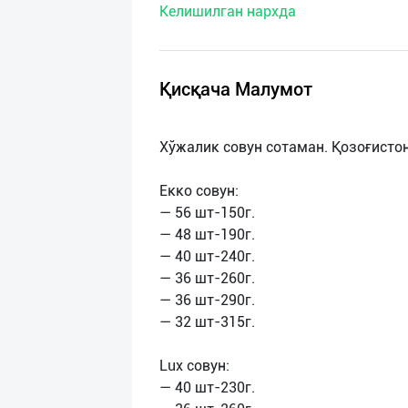
Келишилган нархда
нас
Техническая
поддержка
Қисқача Малумот
Поделиться
Xўжалик совун сотаман. Қозоғисто
приложением
Екко совун:
Выход
— 56 шт-150г.
о
— 48 шт-190г.
— 40 шт-240г.
— 36 шт-260г.
— 36 шт-290г.
— 32 шт-315г.
Lux совун:
— 40 шт-230г.