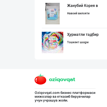
Жанубий Корея в
Навоий вилояти
Ҳурматли тадбир
Тошкент шаҳри
"AVELLA GROUP"
Тошкент шаҳри
Aroma – Тозалик
Oziqovqat.com
бизнес платформаси
мижозлар ва етказиб берувчилар
учун учрашув жойи.
Тошкент шаҳри