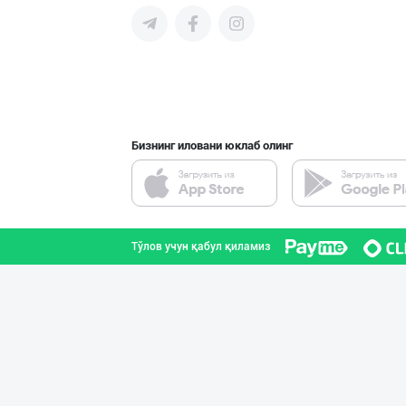
"Gold Teks" тек
Тошкент шаҳри
Бизнинг иловани юклаб олинг
PREDO брендинин
Тошкент шаҳри
Тўлов учун қабул қиламиз
Диққат! Ўзбекис
Тошкент шаҳри
Хитойдан тўғрид