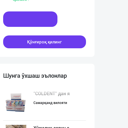
Хабар ёзинг
Қўнғироқ қилинг
Шунга ўхшаш эълонлар
"COLDENT" дан я
Самарқанд вилояти