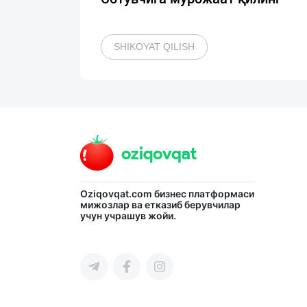
SHIKOYAT QILISH
Oziqovqat.com
бизнес платформаси
мижозлар ва етказиб берувчилар
учун учрашув жойи.