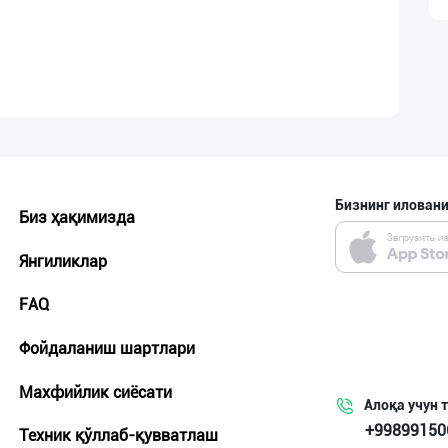
Бизнинг иловани
Биз ҳақимизда
Янгиликлар
FAQ
Фойдаланиш шартлари
Махфийлик сиёсати
Алоқа учун 
+99899150
Техник қўллаб-қувватлаш