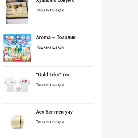
Хўжалик совун с
Тошкент шаҳри
Aroma – Тозалик
Тошкент шаҳри
"Gold Teks" тек
Тошкент шаҳри
Асл белгиси учу
Тошкент шаҳри