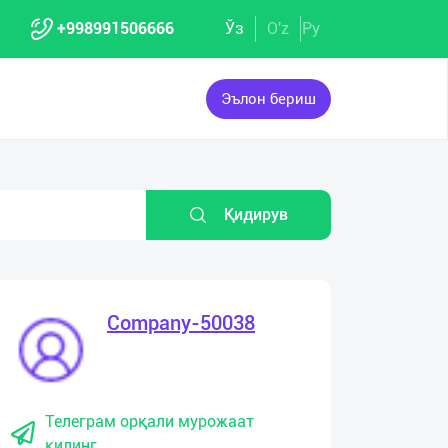
+998991506666
Ўз
O'z
Ру
Эълон бериш
Қидирув
Company-50038
Телеграм орқали мурожаат
қилинг.