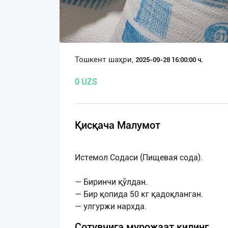
О
нас
Техническая
Тошкент шаҳри,
2025-09-28 16:00:00 ч.
поддержка
0 UZS
Поделиться
приложением
Қисқача Малумот
Выход
о
Истемол Содаси (Пищевая сода).
— Биринчи қўлдан.
— Бир қопида 50 кг қадоқланган.
Сотувчига мурожаат қилинг