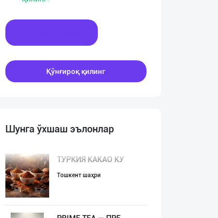
Хабар ёзинг
Қўнғироқ қилинг
Шунга ўхшаш эълонлар
ТУРКИЯ КАКАО КУ
Тошкент шаҳри