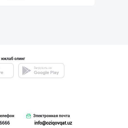
PRIME TEA — ПРЕ
Тошкент шаҳри
Бозорда оддий ч
 юклаб олинг
Наманган вилояти
"ALTHAUS GRÜN M
Тошкент шаҳри
телефон
Электронная почта
ALTIN MARKA: ➖
6666
info@oziqovqat.uz