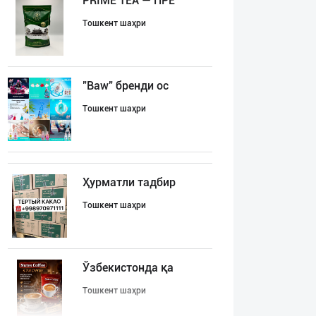
PRIME TEA — ПРЕ
Тошкент шаҳри
"Baw" бренди ос
Тошкент шаҳри
Ҳурматли тадбир
Тошкент шаҳри
Ўзбекистонда қа
Тошкент шаҳри