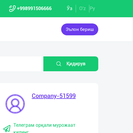
+998991506666
Ўз
O'z
Ру
Эълон бериш
Қидирув
Company-51599
Телеграм орқали мурожаат
қилинг.