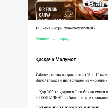
О
нас
Техническая
Тошкент шаҳри,
2026-05-27 07:00:00 ч.
поддержка
Келишилган нархда
Поделиться
приложением
Қисқача Малумот
Выход
о
Ўзбекистонда қадоқланган "3 in 1" қа
Вилоятлардан дилерларни ҳамкорликк
➖ Ҳар 100 та қаҳвага 1 та бакал совға
Сотувчига мурожаат қилинг