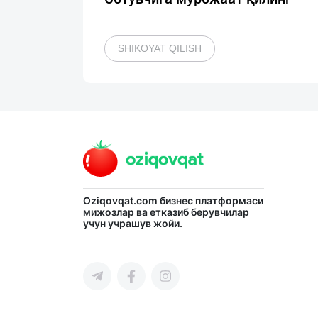
SHIKOYAT QILISH
Oziqovqat.com
бизнес платформаси
мижозлар ва етказиб берувчилар
учун учрашув жойи.