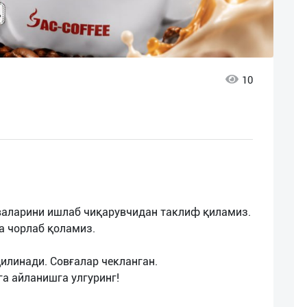
10
ҳваларини ишлаб чиқарувчидан таклиф қиламиз.
а чорлаб қоламиз.
 қилинади. Совғалар чекланган.