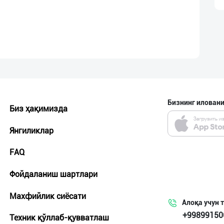
Бизнинг иловани
Биз ҳақимизда
Янгиликлар
FAQ
Фойдаланиш шартлари
Махфийлик сиёсати
Алоқа учун 
+99899150
Техник қўллаб-қувватлаш