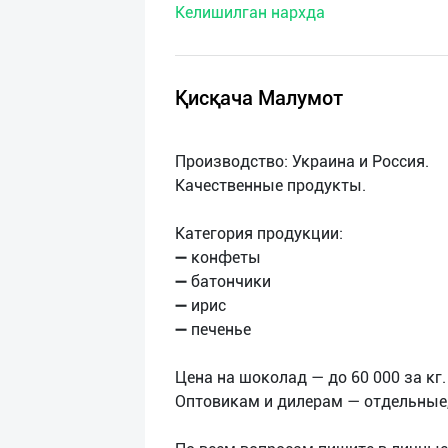
Келишилган нархда
нас
Техническая
поддержка
Қисқача Малумот
Поделиться
Производство: Украина и Россия.
приложением
Качественные продукты.
Выход
Категория продукции:
о
➖ конфеты
➖ батончики
➖ ирис
➖ печенье
Цена на шоколад — до 60 000 за кг.
Оптовикам и дилерам — отдельные,