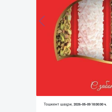
Язык
Личные
данные
Новости
2
Чаты
История
реферальных
переходов
Условия
использования
FAQ
Тошкент шаҳри,
2026-05-09 18:00:00 ч.
О