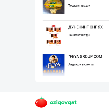
Тошкент шаҳри
ДУНЁНИНГ ЭНГ ЯХ
Тошкент шаҳри
"FEYA GROUP COM
Андижон вилояти
"RIKKO TOYS" —
Тошкент шаҳри