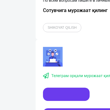
Сотувчига мурожаат қилинг
SHIKOYAT QILISH
Телеграм орқали мурожаат қил
Хабар ёзинг