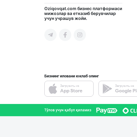
"MIRAY" — Европ
Oziqovqat.com
бизнес платформаси
мижозлар ва етказиб берувчилар
учун учрашув жойи.
Тошкент шаҳри
Савдосини оширм
Тошкент шаҳри
Бизнинг иловани юклаб олинг
"Нур Асал" брен
Тошкент шаҳри
Тўлов учун қабул қиламиз
GREAT SELL GROU
Тошкент шаҳри