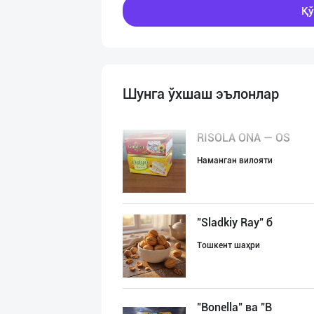
Қў
Шунга ўхшаш эълонлар
RISOLA ONA — OS
Наманган вилояти
"Sladkiy Ray" б
Тошкент шаҳри
"Bonella" ва "B