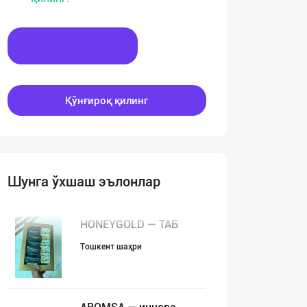
Хабар ёзинг
Қўнғироқ қилинг
Шунга ўхшаш эълонлар
HONEYGOLD — ТАБ
Тошкент шаҳри