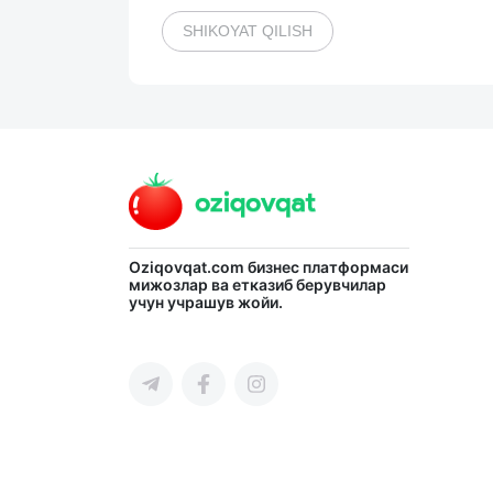
SHIKOYAT QILISH
Oziqovqat.com
бизнес платформаси
мижозлар ва етказиб берувчилар
учун учрашув жойи.