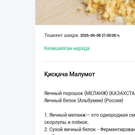
О
нас
Техническая
Тошкент шаҳри,
2026-06-08 21:00:00 ч.
поддержка
Келишилган нархда
Поделиться
приложением
Қисқача Малумот
Выход
о
Яичный порошок (МЕЛАНЖ) (КАЗАХСТА
Яичный белок (Альбумин) (Россия)
1. Яичный меланж— это однородная см
скорлупы и плёнок.
2. Сухой яичный белок - Ферментиро