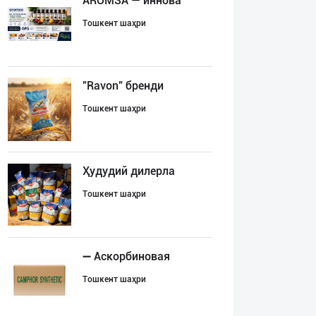
AROMSA — иннова
Тошкент шаҳри
"Ravon" бренди
Тошкент шаҳри
Ҳудудий дилерла
Тошкент шаҳри
➖ Аскорбиновая
Тошкент шаҳри