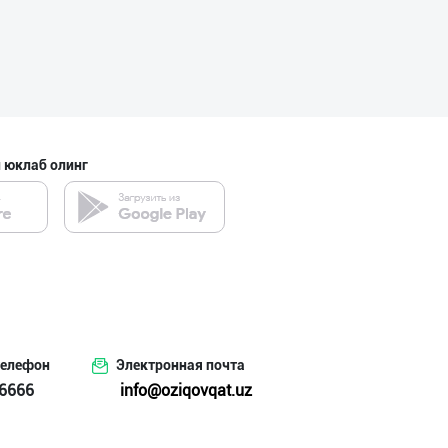
ҚОЗОҒИСТОН БУҒД
Тошкент шаҳри
 юклаб олинг
Тўғридан-тўғри
Тошкент шаҳри
Эрон новвоти —
Тошкент шаҳри
телефон
Электронная почта
6666
info@oziqovqat.uz
Вилоятлар учун