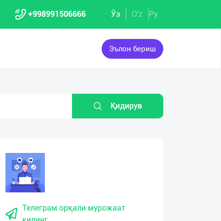
+998991506666
Ўз
O'z
Ру
Эълон бериш
Қидирув
Телеграм орқали мурожаат
қилинг.