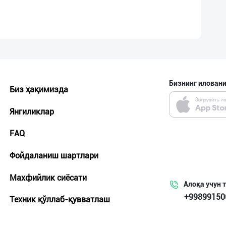
Бизнинг иловани
Биз ҳақимизда
Янгиликлар
FAQ
Фойдаланиш шартлари
Махфийлик сиёсати
Алоқа учун 
+99899150
Техник қўллаб-қувватлаш