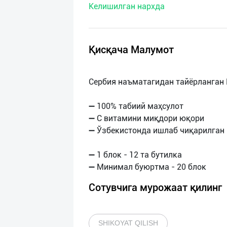
Келишилган нархда
нас
Техническая
поддержка
Қисқача Малумот
Поделиться
Сербия наъматагидан тайёрланган D
приложением
➖ 100% табиий маҳсулот
Выход
➖ C витамини миқдори юқори
о
➖ Ўзбекистонда ишлаб чиқарилган
➖ 1 блок - 12 та бутилка
Сотувчига мурожаат қилинг
SHIKOYAT QILISH