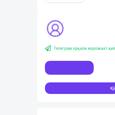
Телеграм орқали мурожаат қил
Хабар ёзинг
Қў