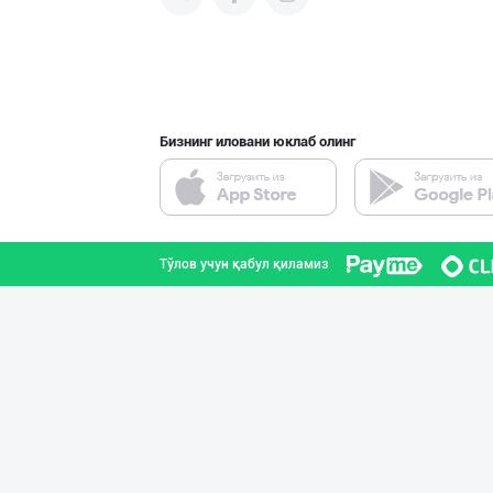
"BONITA FRUIT J
Тошкент шаҳри
Бизнинг иловани юклаб олинг
SHIRIN PREMIUM
Тошкент шаҳри
Тўлов учун қабул қиламиз
"Апельсин" брен
Тошкент шаҳри
CS EXIMPORT МЧЖ
Тошкент шаҳри