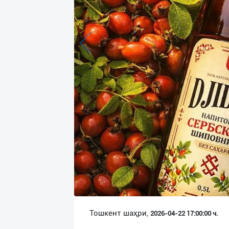
Язык
Личные
данные
Новости
2
Чаты
История
реферальных
переходов
Условия
использования
FAQ
Тошкент шаҳри,
2026-04-22 17:00:00 ч.
О