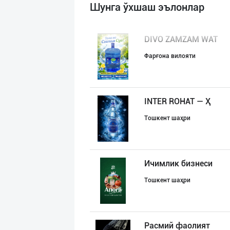
Шунга ўхшаш эълонлар
DIVO ZAMZAM WAT
Фарғона вилояти
INTER ROHAT — Ҳ
Тошкент шаҳри
Ичимлик бизнеси
Тошкент шаҳри
Расмий фаолият