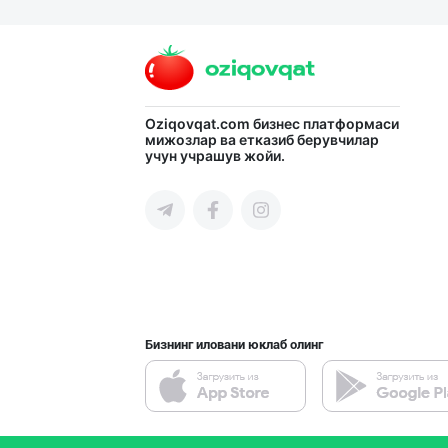
Продаю замороже
Тошкент шаҳри
Oziqovqat.com
бизнес платформаси
Продаю замороже
мижозлар ва етказиб берувчилар
учун учрашув жойи.
Тошкент шаҳри
"Ice Milk” музқ
Самарқанд вилояти
Бизнинг иловани юклаб олинг
"AB FOOD" фирма
Тошкент шаҳри