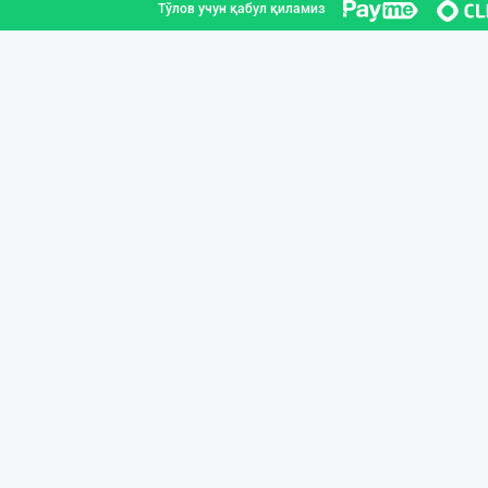
Тўлов учун қабул қиламиз
"Bubble Hero" б
Тошкент шаҳри
Продаю замороже
Тошкент шаҳри
Музқаймоқ ишлаб
Самарқанд вилояти
Продаю замороже