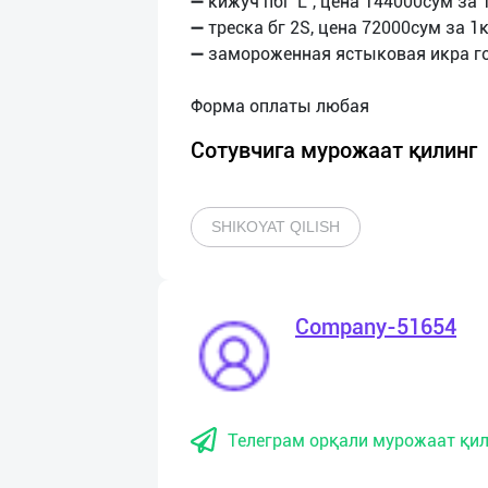
➖ кижуч пбг"L", цена 144000сум за 1
➖ треска бг 2S, цена 72000сум за 1к
➖ замороженная ястыковая икра го
Сотувчига мурожаат қилинг
SHIKOYAT QILISH
Company-51654
Телеграм орқали мурожаат қил