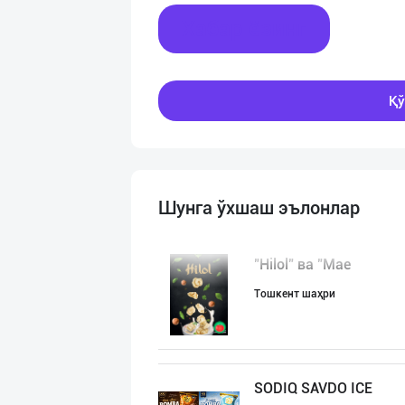
Хабар ёзинг
Қў
Шунга ўхшаш эълонлар
"Hilol" ва "Mae
Тошкент шаҳри
SODIQ SAVDO ICE