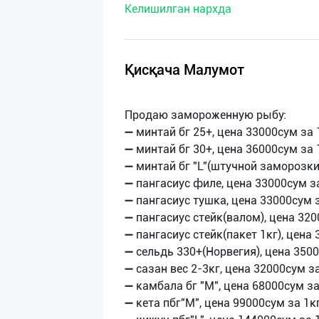
Келишилган нархда
нас
Техническая
поддержка
Қисқача Малумот
Поделиться
Продаю замороженную рыбу:
приложением
➖ минтай бг 25+, цена 33000сум за 
➖ минтай бг 30+, цена 36000сум за 
Выход
➖ минтай бг "L"(штучной заморозки)
о
➖ пангасиус филе, цена 33000сум за
➖ пангасиус тушка, цена 33000сум з
➖ пангасиус стейк(валом), цена 320
➖ пангасиус стейк(пакет 1кг), цена 
➖ сельдь 330+(Норвегия), цена 3500
➖ сазан вес 2-3кг, цена 32000сум за
➖ камбала бг "М", цена 68000сум за
➖ кета пбг"М", цена 99000сум за 1кг