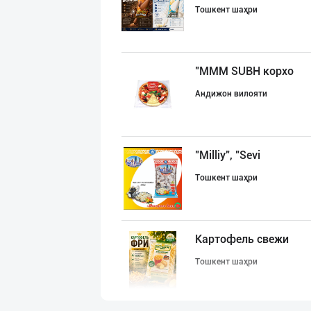
Тошкент шаҳри
"MMM SUBH корхо
Андижон вилояти
"Milliy", "Sevi
Тошкент шаҳри
Картофель свежи
Тошкент шаҳри