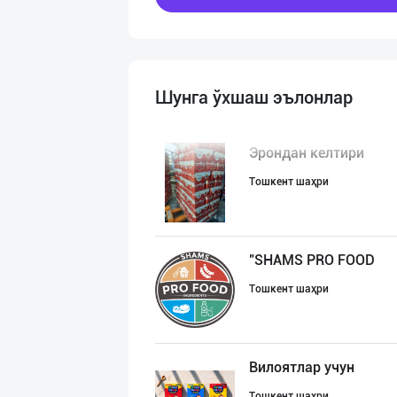
Шунга ўхшаш эълонлар
Эрондан келтири
Тошкент шаҳри
"SHAMS PRO FOOD
Тошкент шаҳри
Вилоятлар учун
Тошкент шаҳри