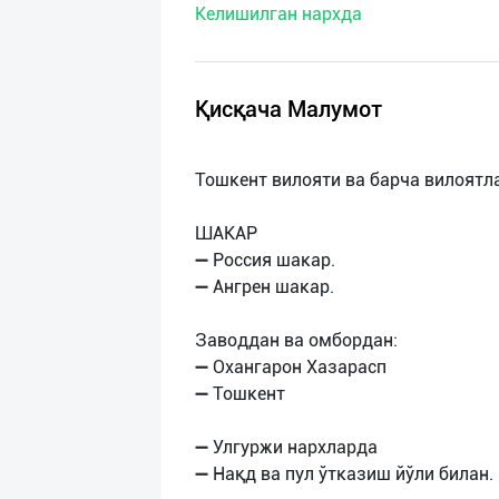
Келишилган нархда
нас
Техническая
поддержка
Қисқача Малумот
Поделиться
Тошкент вилояти ва барча вилоятл
приложением
ШАКАР
Выход
➖ Россия шакар.
о
➖ Ангрен шакар.
Заводдан ва омбордан:
➖ Охангарон Хазарасп
➖ Тошкент
➖ Улгуржи нархларда