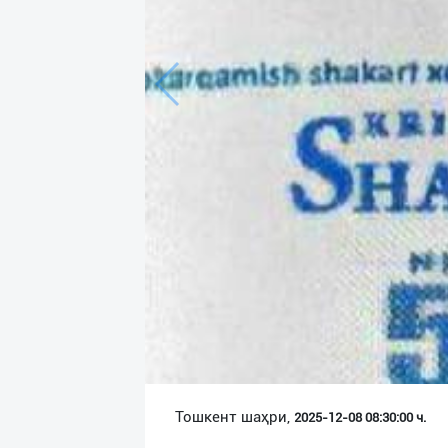
Язык
Личные
данные
Новости
2
Чаты
История
реферальных
переходов
Условия
использования
FAQ
Тошкент шаҳри,
2025-12-08 08:30:00 ч.
О