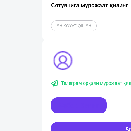
Сотувчига мурожаат қилинг
SHIKOYAT QILISH
Телеграм орқали мурожаат қил
Хабар ёзинг
Қў