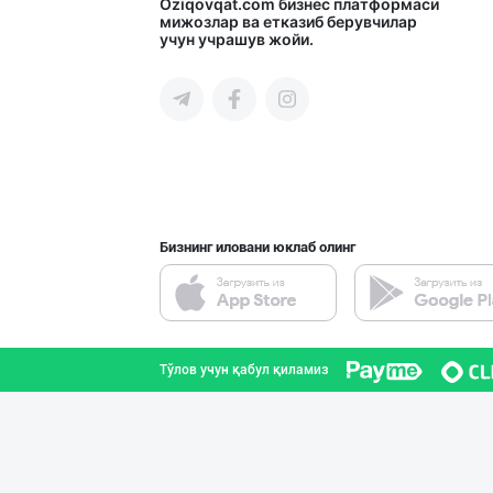
➖ Агар Агар RGM
Oziqovqat.com
бизнес платформаси
мижозлар ва етказиб берувчилар
учун учрашув жойи.
Тошкент шаҳри
"Ravon" бренди
Тошкент шаҳри
Бизнинг иловани юклаб олинг
Эрон новвоти —
Тошкент шаҳри
Тўлов учун қабул қиламиз
➖ Аскорбиновая
Тошкент шаҳри