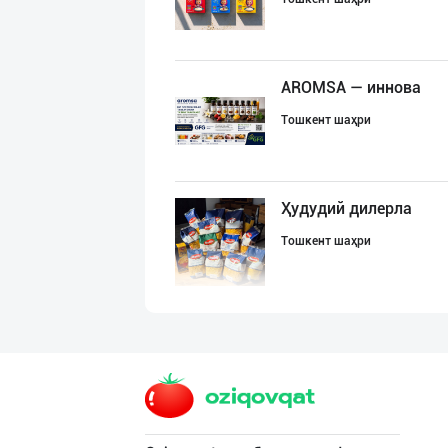
AROMSA — иннова
Тошкент шаҳри
Ҳудудий дилерла
Тошкент шаҳри
"MAKGOLD" бренд
Самарқанд вилояти