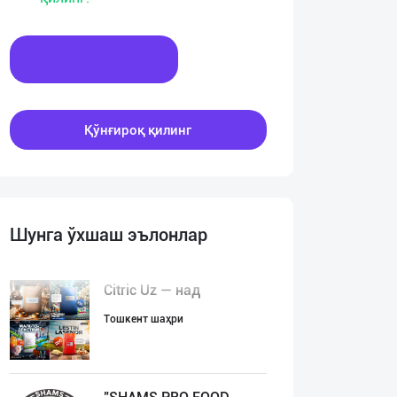
Хабар ёзинг
Қўнғироқ қилинг
Шунга ўхшаш эълонлар
Citric Uz — над
Тошкент шаҳри