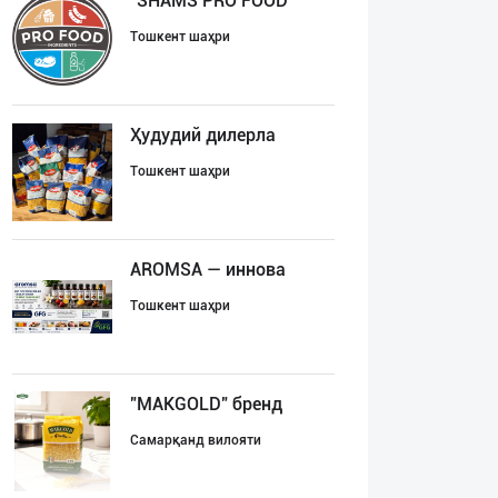
"SHAMS PRO FOOD
Тошкент шаҳри
Ҳудудий дилерла
Тошкент шаҳри
AROMSA — иннова
Тошкент шаҳри
"MAKGOLD" бренд
Самарқанд вилояти