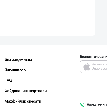
Бизнинг иловани
Биз ҳақимизда
Янгиликлар
FAQ
Фойдаланиш шартлари
Махфийлик сиёсати
Алоқа учун 