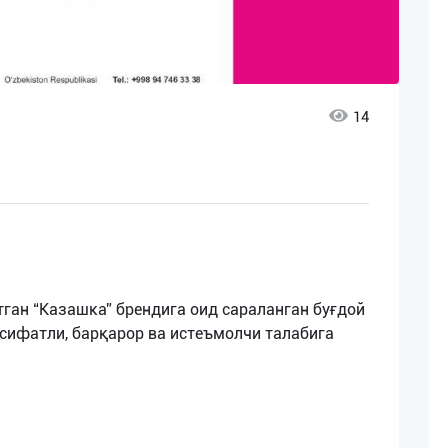
14
ган “Казашка” брендига оид сараланган буғдой
сифатли, барқарор ва истеъмолчи талабига