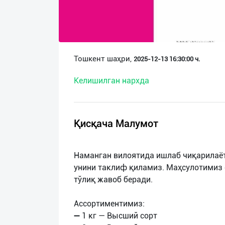
О
нас
Техническая
Тошкент шаҳри,
2025-12-13 16:30:00 ч.
поддержка
Келишилган нархда
Поделиться
приложением
Қисқача Малумот
Выход
о
Наманган вилоятида ишлаб чиқарилаёт
унини таклиф қиламиз. Маҳсулотимиз 
тўлиқ жавоб беради.
Ассортиментимиз:
➖ 1 кг — Высший сорт