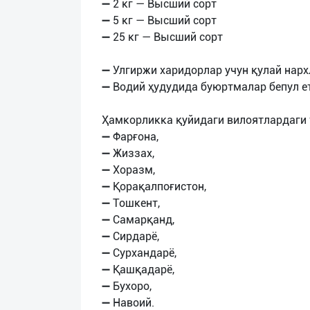
➖ 2 кг — Высший сорт
➖ 5 кг — Высший сорт
➖ 25 кг — Высший сорт
➖ Улгиржи харидорлар учун қулай нар
➖ Водий ҳудудида буюртмалар бепул е
Ҳамкорликка қуйидаги вилоятлардаги 
➖ Фарғона,
➖ Жиззах,
➖ Хоразм,
➖ Қорақалпоғистон,
➖ Тошкент,
➖ Самарқанд,
➖ Сирдарё,
➖ Сурхандарё,
➖ Қашқадарё,
➖ Бухоро,