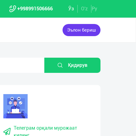
+998991506666
Ўз
O'z
Ру
Эълон бериш
Қидирув
Телеграм орқали мурожаат
қилинг.