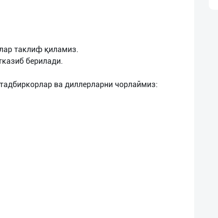
хлар таклиф қиламиз.
тказиб берилади.
тадбиркорлар ва диллерларни чорлаймиз: