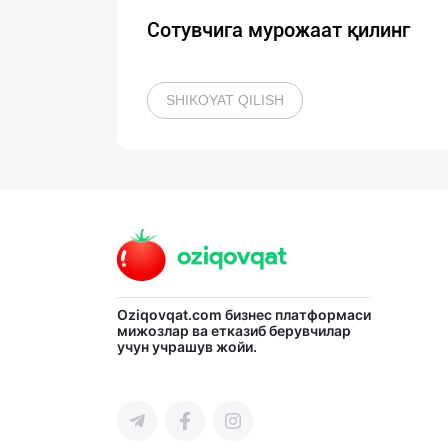
Сотувчига мурожаат қилинг
SHIKOYAT QILISH
Oziqovqat.com
бизнес платформаси
мижозлар ва етказиб берувчилар
учун учрашув жойи.