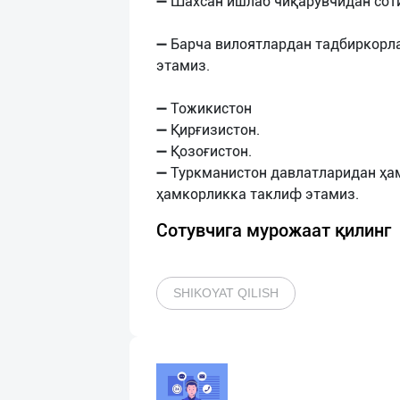
➖ Шахсан ишлаб чиқарувчидан сот
➖ Барча вилоятлардан тадбиркорл
этамиз.
➖ Тожикистон
➖ Қирғизистон.
➖ Қозоғистон.
➖ Туркманистон давлатларидан ҳа
Сотувчига мурожаат қилинг
SHIKOYAT QILISH