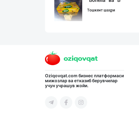
"Bonella" ва "B
Тошкент шаҳри
ДУНЁНИНГ ЭНГ ЯХ
Тошкент шаҳри
"Sladkiy marmel
Oziqovqat.com
бизнес платформаси
мижозлар ва етказиб берувчилар
учун учрашув жойи.
Тошкент шаҳри
GREAT SELL GROU
Тошкент шаҳри