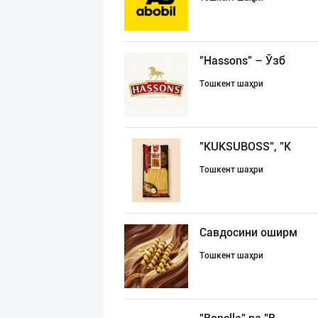
"Hassons" – Ўзб
Тошкент шаҳри
"KUKSUBOSS", "К
Тошкент шаҳри
Савдосини оширм
Тошкент шаҳри