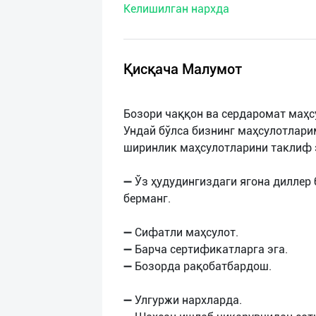
Келишилган нархда
нас
Техническая
поддержка
Қисқача Малумот
Поделиться
Бозори чаққон ва сердаромат маҳ
приложением
Ундай бўлса бизнинг маҳсулотлари
ширинлик маҳсулотларини таклиф 
Выход
о
➖ Ўз ҳудудингиздаги ягона диллер
берманг.
➖ Сифатли маҳсулот.
➖ Барча сертификатларга эга.
➖ Бозорда рақобатбардош.
➖ Улгуржи нархларда.