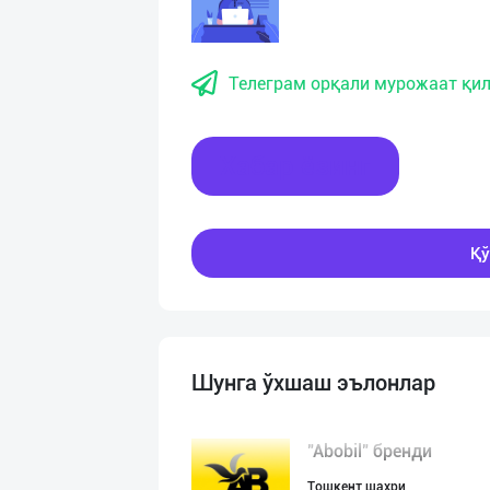
Телеграм орқали мурожаат қил
Хабар ёзинг
Қў
Шунга ўхшаш эълонлар
"Abobil" бренди
Тошкент шаҳри