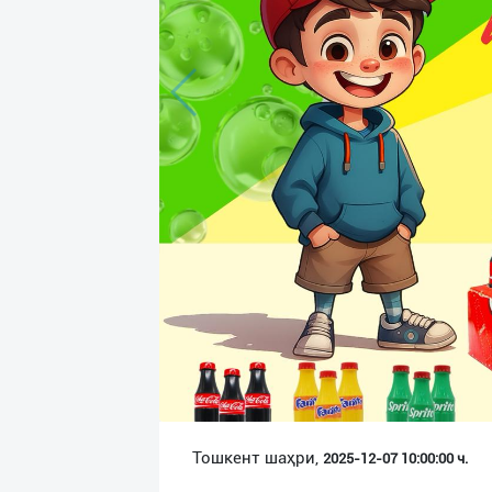
Язык
Личные
данные
Новости
2
Чаты
История
реферальных
переходов
Условия
использования
FAQ
Тошкент шаҳри,
2025-12-07 10:00:00 ч.
О