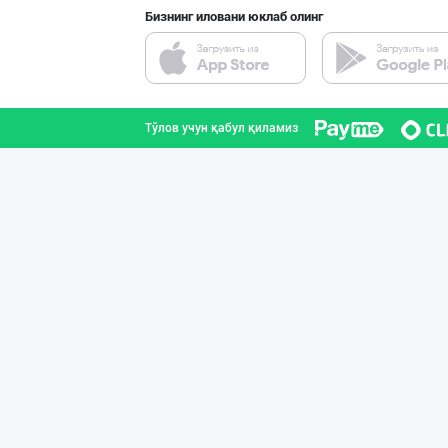
Бизнинг иловани юклаб олинг
Шоколад мавсуми
Тошкент шаҳри
Тўлов учун қабул қиламиз
RISOLA ONA — OS
Наманган вилояти
"Восточная Сказ
Тошкент шаҳри
"LOLLI POP", "T
Тошкент шаҳри