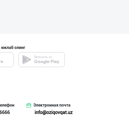
Савдосини оширм
Тошкент шаҳри
 юклаб олинг
"Bonella" ва "B
Тошкент шаҳри
“Marvellous swe
Тошкент шаҳри
телефон
Электронная почта
6666
info@oziqovqat.uz
"Sladkiy Ray" б