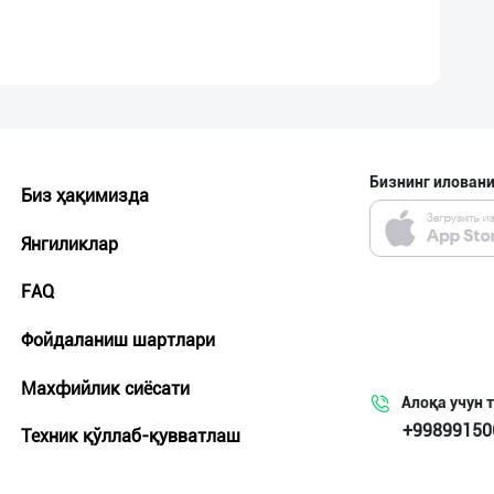
Бизнинг иловани
Биз ҳақимизда
Янгиликлар
FAQ
Фойдаланиш шартлари
Махфийлик сиёсати
Алоқа учун 
+99899150
Техник қўллаб-қувватлаш