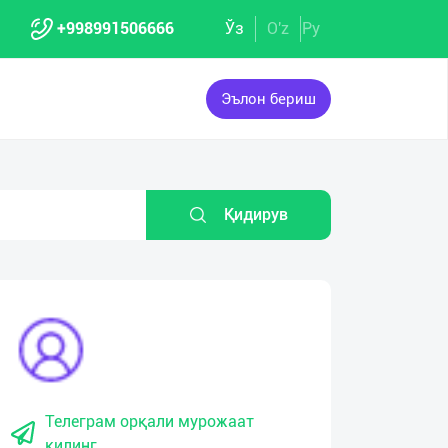
+998991506666
Ўз
O'z
Ру
Эълон бериш
Қидирув
Телеграм орқали мурожаат
қилинг.