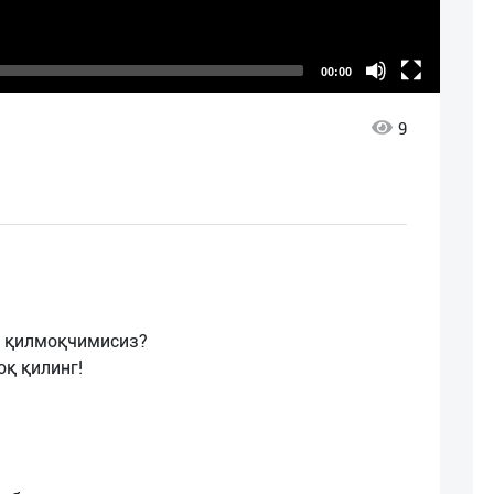
00:00
9
с қилмоқчимисиз?
оқ қилинг!