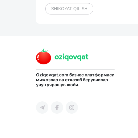
SHIKOYAT QILISH
Oziqovqat.com
бизнес платформаси
мижозлар ва етказиб берувчилар
учун учрашув жойи.