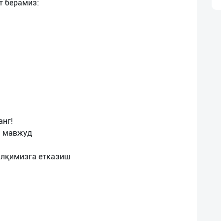
т берамиз:
анг!
и мавжуд
алқимизга етказиш