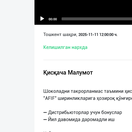
О
нас
00:00
Техническая
Тошкент шаҳри,
2025-11-11 12:00:00 ч.
поддержка
Келишилган нархда
Поделиться
приложением
Қисқача Малумот
Выход
о
Шоколадни такрорланмас таъмини ҳи
"AFIF" ширинликларига ҳозироқ қўнғир
➖ Дистрибьюторлар учун бонуслар
➖ Йил давомида даромадли иш