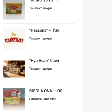
"RIKKO TOYS" —
Тошкент шаҳри
"Hassons" – Ўзб
Тошкент шаҳри
"Нур Асал" брен
Тошкент шаҳри
RISOLA ONA — OS
Наманган вилояти