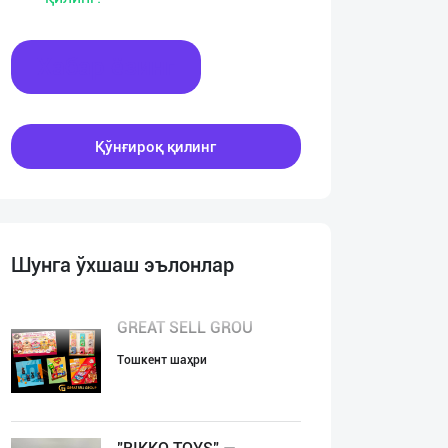
Хабар ёзинг
Қўнғироқ қилинг
Шунга ўхшаш эълонлар
GREAT SELL GROU
Тошкент шаҳри