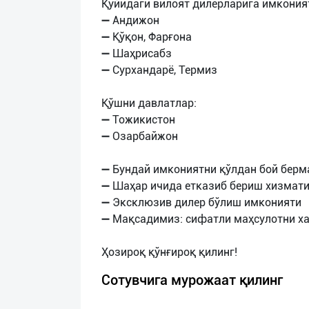
Қуйидаги вилоят дилерларига имкония
➖ Андижон
➖ Қўқон, Фарғона
➖ Шаҳрисабз
➖ Сурхандарё, Термиз
Қўшни давлатлар:
➖ Тожикистон
➖ Озарбайжон
➖ Бундай имкониятни қўлдан бой берм
➖ Шаҳар ичида етказиб бериш хизмат
➖ Эксклюзив дилер бўлиш имконияти
➖ Мақсадимиз: сифатли маҳсулотни х
Сотувчига мурожаат қилинг