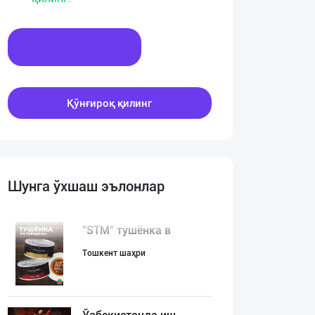
Хабар ёзинг
Қўнғироқ қилинг
Шунга ўхшаш эълонлар
"STM" тушёнка в
Тошкент шаҳри