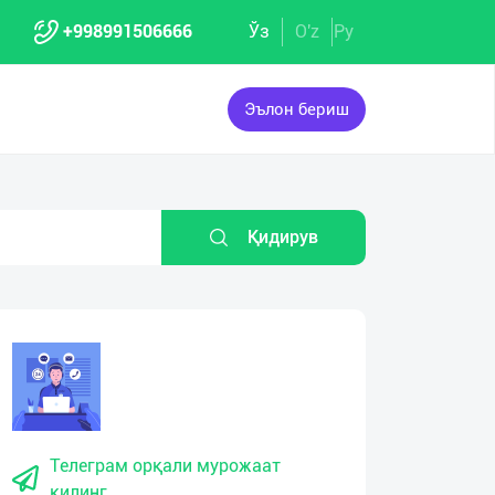
+998991506666
Ўз
O'z
Ру
Эълон бериш
Қидирув
Телеграм орқали мурожаат
қилинг.