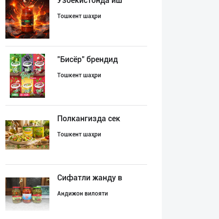
Ўзбекистонда иш
Тошкент шаҳри
"Бисёр" брендид
Тошкент шаҳри
Полкангизда сек
Тошкент шаҳри
Сифатли жанду в
Андижон вилояти