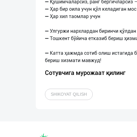
➖ Қўшимчаларсиз, ранг бергичларсиз 
➖ Ҳар бир оила учун қўл келадиган мос
➖ Ҳар хил таомлар учун
➖ Улгуржи нархлардан биринчи қўлдан 
➖ Тошкент бўйича етказиб бериш ҳизм
➖ Катта ҳажмда сотиб олиш истагида б
Сотувчига мурожаат қилинг
SHIKOYAT QILISH