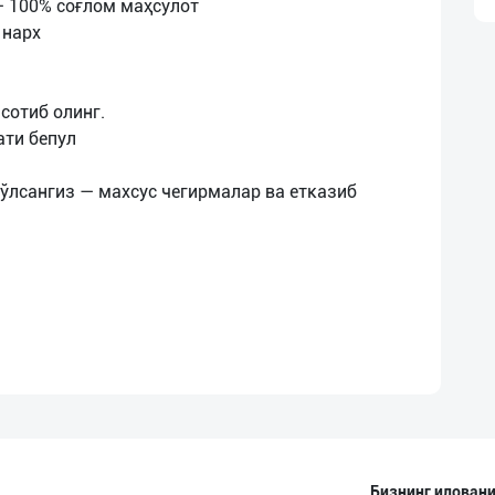
— 100% соғлом маҳсулот
 нарх
сотиб олинг.
ати бепул
ўлсангиз — махсус чегирмалар ва етказиб
Бизнинг иловани