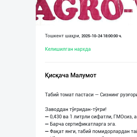
О
нас
Техническая
Тошкент шаҳри,
2025-10-24 18:00:00 ч.
поддержка
Келишилган нархда
Поделиться
приложением
Қисқача Малумот
Выход
о
Табий томат пастаси — Сизнинг рузғори
Заводдан тўғридан-тўғри!
➖ 0,430 ва 1 литрли сифатли, ГМОсиз, 
➖ Барча сертификатларга эга.
➖ Фақат янги, табий помидорлардан та