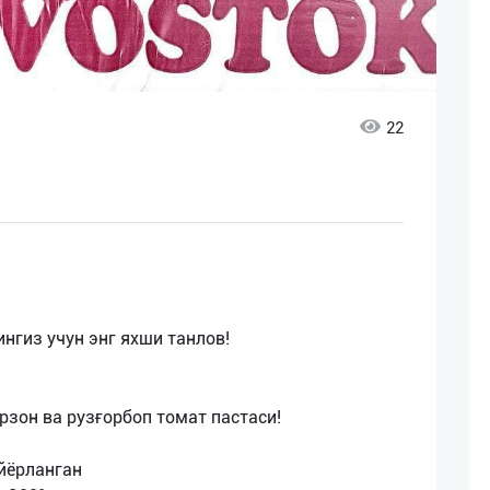
22
нгиз учун энг яхши танлов!
арзон ва рузғорбоп томат пастаси!
йёрланган