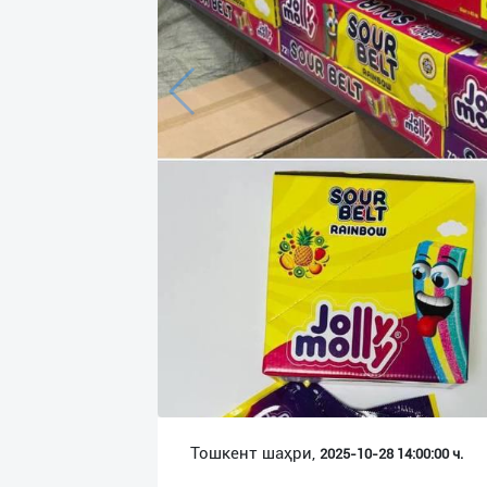
Язык
Личные
данные
Новости
2
Чаты
История
реферальных
переходов
Условия
использования
FAQ
Тошкент шаҳри,
2025-10-28 14:00:00 ч.
О