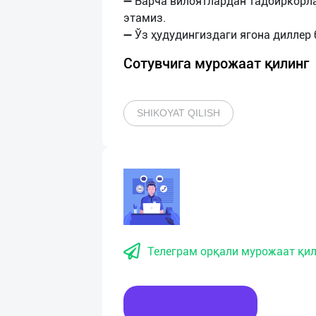
➖ Барча вилоятлардан тадбиркорл
этамиз.
Сотувчига мурожаат қилинг
SHIKOYAT QILISH
Телеграм орқали мурожаат қил
Хабар ёзинг