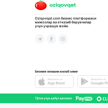
"RIKKO TOYS" —
Oziqovqat.com
бизнес платформаси
мижозлар ва етказиб берувчилар
учун учрашув жойи.
Тошкент шаҳри
"LOLLI POP", "T
Тошкент шаҳри
Бизнинг иловани юклаб олинг
ДУНЁНИНГ ЭНГ ЯХ
Тошкент шаҳри
Тўлов учун қабул қиламиз
"KUKSUBOSS", "К