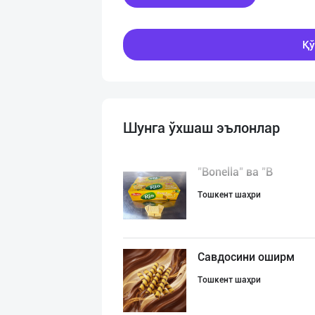
Қў
Шунга ўхшаш эълонлар
"Bonella" ва "B
Тошкент шаҳри
Савдосини оширм
Тошкент шаҳри