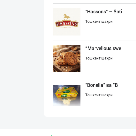
"Hassons" – Ўзб
Тошкент шаҳри
“Marvellous swe
Тошкент шаҳри
"Bonella" ва "B
Тошкент шаҳри
Ищем официальны
Тошкент шаҳри