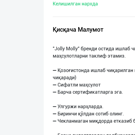
Келишилган нархда
нас
Техническая
поддержка
Қисқача Малумот
Поделиться
"Jolly Molly" бренди остида ишлаб
приложением
маҳсулотларни таклиф этамиз.
Выход
➖ Қозоғистонда ишлаб чиқарилган 
о
чиқаради)
➖ Сифатли маҳсулот
➖ Барча сертификатларга эга.
➖ Улгуржи нарҳларда.
➖ Биринчи қўлдан сотиб олинг.
➖ Чекланмаган миқдорда етказиб 