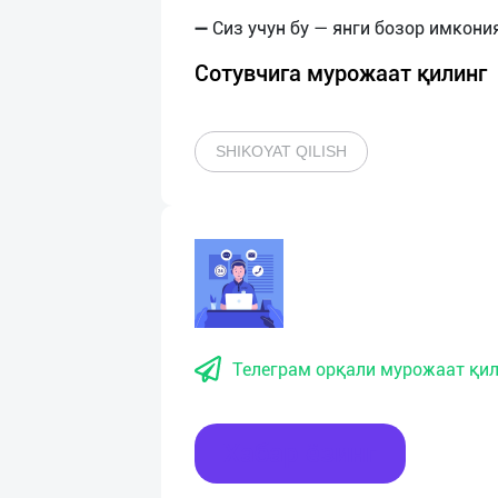
Сотувчига мурожаат қилинг
SHIKOYAT QILISH
Телеграм орқали мурожаат қил
Хабар ёзинг