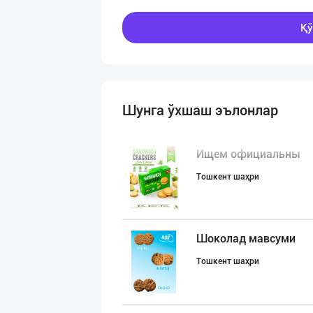
Қў
Шунга ўхшаш эълонлар
Ищем официальны
Тошкент шаҳри
Шоколад мавсуми
Тошкент шаҳри