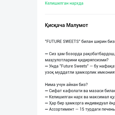
Келишилган нархда
нас
Техническая
поддержка
Қисқача Малумот
Поделиться
"FUTURE SWEETS" билан ширин бизн
приложением
➖ Сиз ҳам бозорда рақобатбардош,
Выход
маҳсулотларини қидиряпсизми?
о
➖ Унда "Future Sweets" — бу нафақ
узоқ муддатли ҳамкорлик имкония
Нима учун айнан биз?
➖ Сифат кафолати ва мазаси била
➖ Келишилган нарх ва максимал қ
➖ Ҳар бир ҳамкорга индивидуал ё
➖ Ассортимент — 15 турдаги печень