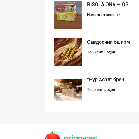
RISOLA ONA — OS
Наманган вилояти
Савдосини оширм
Тошкент шаҳри
"Нур Асал" брен
Тошкент шаҳри
"Восточная Сказ
Тошкент шаҳри