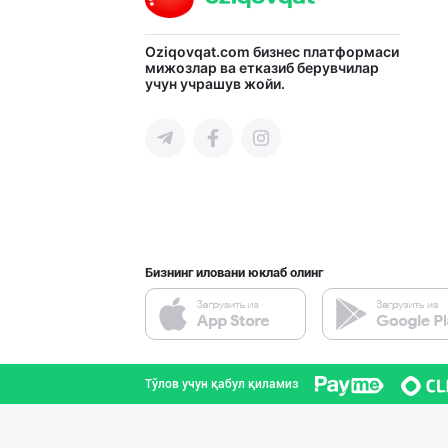
"Abobil" бренди
Oziqovqat.com
бизнес платформаси
мижозлар ва етказиб берувчилар
учун учрашув жойи.
Тошкент шаҳри
"FEYA GROUP COM
Андижон вилояти
Бизнинг иловани юклаб олинг
"Hassons" – Ўзб
Тошкент шаҳри
Тўлов учун қабул қиламиз
"Bonella" ва "B
Тошкент шаҳри