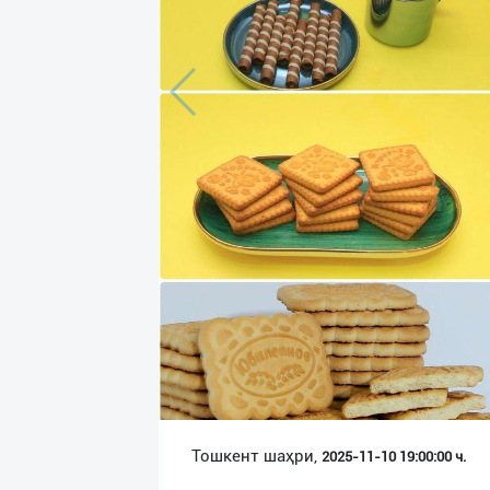
Язык
Личные
данные
Новости
2
Чаты
История
реферальных
переходов
Условия
использования
FAQ
Тошкент шаҳри,
2025-11-10 19:00:00 ч.
О