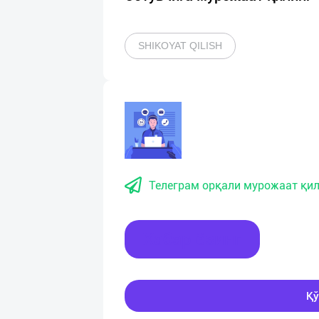
SHIKOYAT QILISH
Телеграм орқали мурожаат қил
Хабар ёзинг
Қў