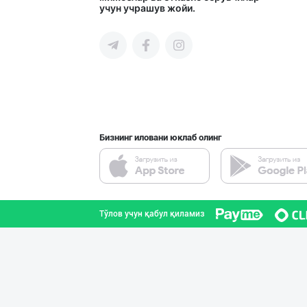
учун учрашув жойи.
Тошкент шаҳри
Citric Uz — над
Тошкент шаҳри
Бизнинг иловани юклаб олинг
Эрон новвоти —
Тошкент шаҳри
Тўлов учун қабул қиламиз
➖ Аскорбиновая
Тошкент шаҳри