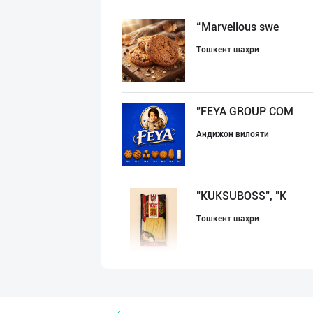
“Marvellous swe
Тошкент шаҳри
"FEYA GROUP COM
Андижон вилояти
"KUKSUBOSS", "К
Тошкент шаҳри
"LOLLI POP", "T
Тошкент шаҳри