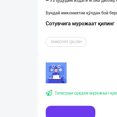
➖ Ўз ҳудудингиздаги ягона диллер 
Сотувчига мурожаат қилинг
SHIKOYAT QILISH
Телеграм орқали мурожаат қил
Хабар ёзинг