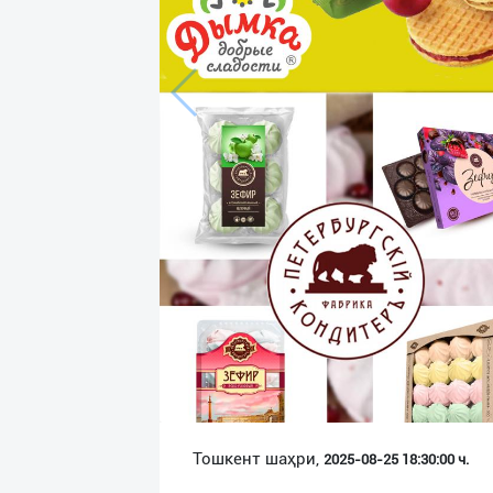
Язык
Личные
данные
Новости
2
Чаты
История
реферальных
переходов
Условия
использования
FAQ
Тошкент шаҳри,
2025-08-25 18:30:00 ч.
О