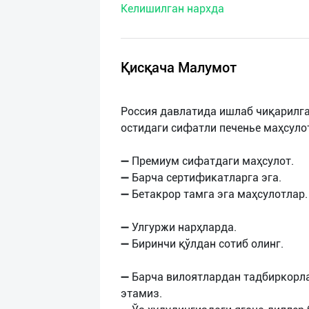
Келишилган нархда
нас
Техническая
поддержка
Қисқача Малумот
Поделиться
Россия давлатида ишлаб чиқарилган
приложением
остидаги сифатли печенье маҳсуло
Выход
➖ Премиум сифатдаги маҳсулот.
о
➖ Барча сертификатларга эга.
➖ Бетакрор тамга эга маҳсулотлар.
➖ Улгуржи нарҳларда.
➖ Биринчи қўлдан сотиб олинг.
➖ Барча вилоятлардан тадбиркорл
этамиз.