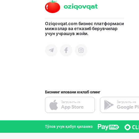
"Bonella" ва "B
Oziqovqat.com
бизнес платформаси
мижозлар ва етказиб берувчилар
учун учрашув жойи.
Тошкент шаҳри
"Нур Асал" брен
Тошкент шаҳри
Бизнинг иловани юклаб олинг
"Bonella" ва "B
Тошкент шаҳри
Тўлов учун қабул қиламиз
"RIKKO TOYS" —