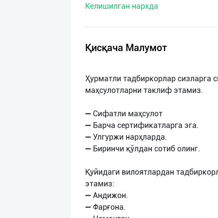
Келишилган нархда
нас
Техническая
поддержка
Қисқача Малумот
Поделиться
Ҳурматли тадбиркорлар сизларга с
приложением
маҳсулотларни таклиф этамиз.
Выход
➖ Сифатли маҳсулот
о
➖ Барча сертификатларга эга.
➖ Улгуржи нарҳларда.
➖ Биринчи қўлдан сотиб олинг.
Қуйидаги вилоятлардан тадбиркор
этамиз:
➖ Андижон.
➖ Фарғона.