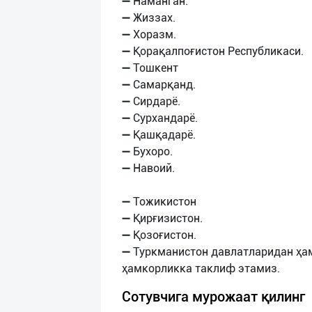
➖ Наманган.
➖ Жиззах.
➖ Хоразм.
➖ Қорақалпоғистон Республикаси.
➖ Тошкент
➖ Самарқанд.
➖ Сирдарё.
➖ Сурхандарё.
➖ Қашқадарё.
➖ Бухоро.
➖ Навоий.
➖ Тожикистон
➖ Қирғизистон.
➖ Қозоғистон.
➖ Туркманистон давлатларидан ҳа
Сотувчига мурожаат қилинг