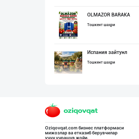
OLMAZOR BARAKA
Тошкент шаҳри
Испания зайтунл
Тошкент шаҳри
"STM" бренди ос
Тошкент шаҳри
"Abadan" бренди
Oziqovqat.com
бизнес платформаси
мижозлар ва етказиб берувчилар
учун учрашув жойи.
Тошкент шаҳри