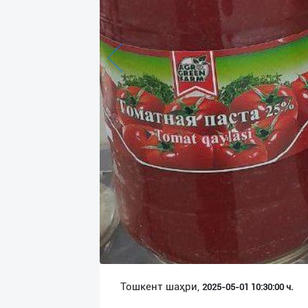
Язык
Личные
данные
Новости
2
Чаты
История
реферальных
переходов
Условия
использования
FAQ
Тошкент шаҳри,
2025-05-01 10:30:00 ч.
О