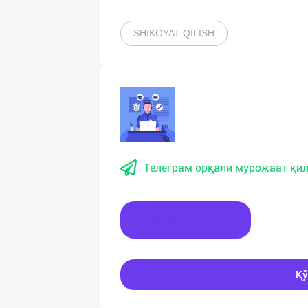
SHIKOYAT QILISH
Телеграм орқали мурожаат қил
Хабар ёзинг
Қў