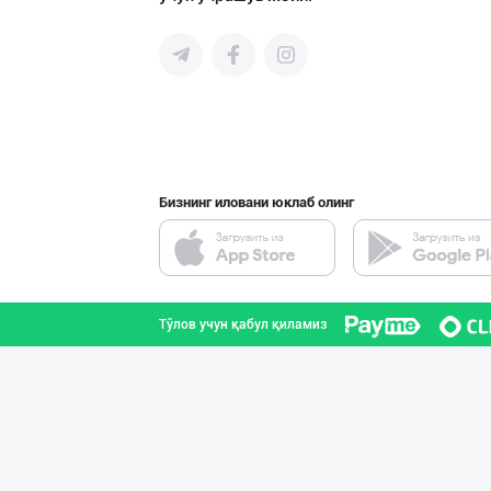
Сифатли жанду в
Андижон вилояти
Бизнинг иловани юклаб олинг
"STM" тушёнка в
Тошкент шаҳри
Тўлов учун қабул қиламиз
Ўзбекистонда ил
Тошкент шаҳри
Полкангизда сек