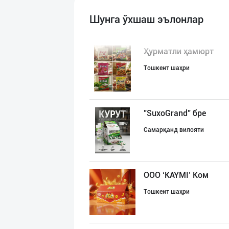
Шунга ўхшаш эълонлар
Ҳурматли ҳамюрт
Тошкент шаҳри
"SuxoGrand" бре
Самарқанд вилояти
ООО ‘KAYMI’ Ком
Тошкент шаҳри