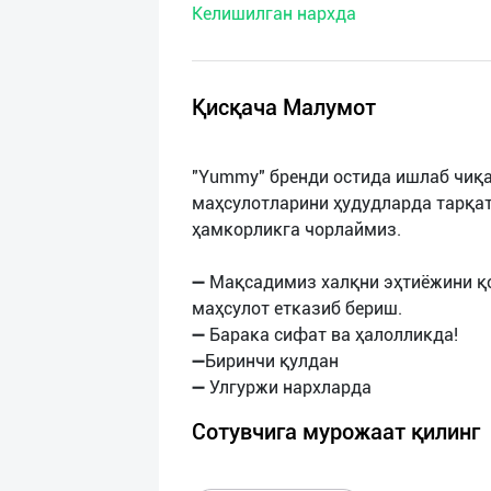
Келишилган нархда
нас
Техническая
поддержка
Қисқача Малумот
Поделиться
"Yummy" бренди остида ишлаб чиқа
приложением
маҳсулотларини ҳудудларда тарқа
ҳамкорликга чорлаймиз.
Выход
о
➖ Мақсадимиз халқни эҳтиёжини қо
маҳсулот етказиб бериш.
➖ Барака сифат ва ҳалолликда!
➖Биринчи қулдан
Сотувчига мурожаат қилинг