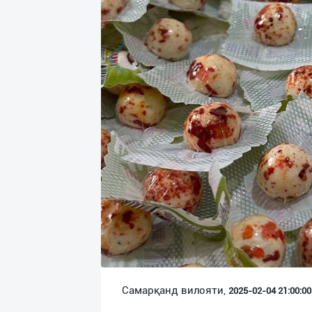
Язык
Личные
данные
Новости
2
Чаты
История
реферальных
переходов
Условия
использования
FAQ
Самарқанд вилояти,
2025-02-04 21:00:00 
О