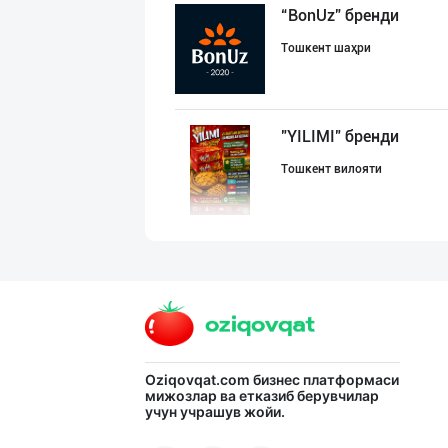
“BonUz” бренди
Тошкент шаҳри
"YILIMI" бренди
Тошкент вилояти
Сифатли карамел
Тошкент шаҳри
"MDD SPICY STRI
Oziqovqat.com
бизнес платформаси
мижозлар ва етказиб берувчилар
учун учрашув жойи.
Тошкент шаҳри