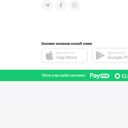
AMUR QURT — ЎЗБ
Самарқанд вилояти
Бизнинг иловани юклаб олинг
Ҳурматли тадбир
Самарқанд вилояти
Тўлов учун қабул қиламиз
"SABER SNACK" б
Тошкент шаҳри
Семичкани сифат
Тошкент шаҳри