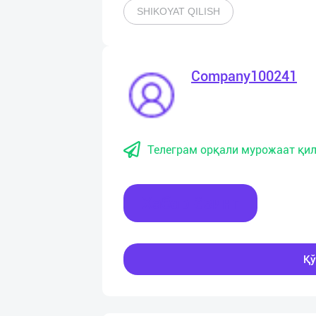
SHIKOYAT QILISH
Company100241
Телеграм орқали мурожаат қил
Хабар ёзинг
Қў