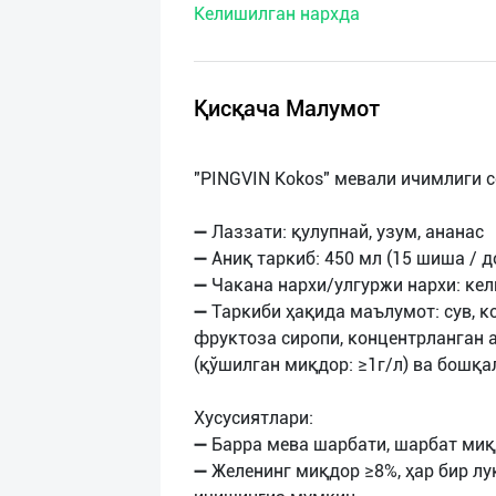
Келишилган нархда
нас
Техническая
поддержка
Қисқача Малумот
Поделиться
"PINGVIN Kokos" мевали ичимлиги 
приложением
➖ Лаззати: қулупнай, узум, ананас
Выход
➖ Аниқ таркиб: 450 мл (15 шиша / д
о
➖ Чакана нархи/улгуржи нархи: ке
➖ Таркиби ҳақида маълумот: сув, к
фруктоза сиропи, концентрланган 
(қўшилган миқдор: ≥1г/л) ва бошқа
Хусусиятлари:
➖ Барра мева шарбати, шарбат ми
➖ Желенинг миқдор ≥8%, ҳар бир лу