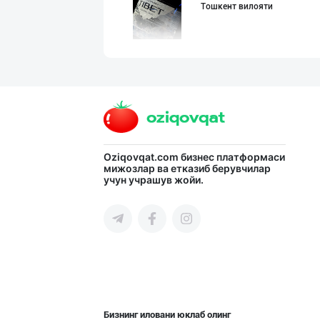
Тошкент вилояти
BARLETT OLTIN O
Фарғона вилояти
"NOISY NOISY NO
Oziqovqat.com
бизнес платформаси
мижозлар ва етказиб берувчилар
учун учрашув жойи.
Тошкент шаҳри
Ичимлик бизнеси
Тошкент шаҳри
Бизнинг иловани юклаб олинг