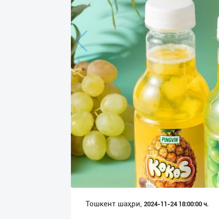
Язык
Личные
данные
Новости
2
Чаты
История
реферальных
переходов
Условия
использования
FAQ
Тошкент шаҳри,
2024-11-24 18:00:00 ч.
О