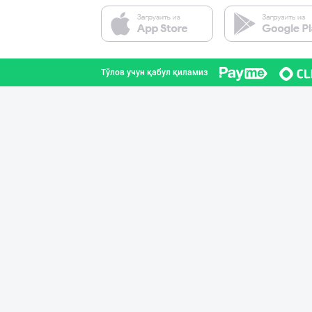
Янги бренд — ян
Наманган вилояти
Тўлов учун қабул қиламиз
"Behkhosh" — Эр
Тошкент шаҳри
SHIRIN PREMIUM
Тошкент шаҳри
Дилерларни ҳамк
Тошкент шаҳри