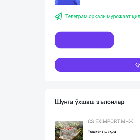
Телеграм орқали мурожаат қил
Хабар ёзинг
Қў
Шунга ўхшаш эълонлар
CS EXIMPORT МЧЖ
Тошкент шаҳри