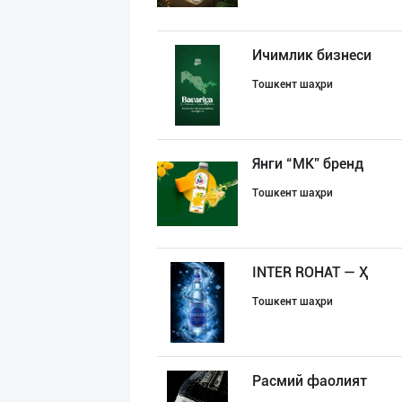
Ичимлик бизнеси
Тошкент шаҳри
Янги “MK” бренд
Тошкент шаҳри
INTER ROHAT — Ҳ
Тошкент шаҳри
Расмий фаолият