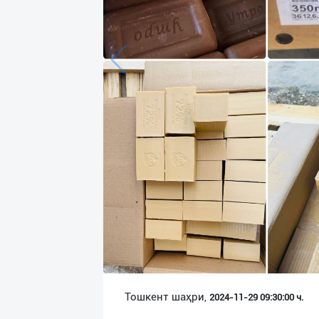
Язык
Личные
данные
Новости
2
Чаты
История
реферальных
переходов
Условия
использования
FAQ
Тошкент шаҳри,
2024-11-29 09:30:00 ч.
О