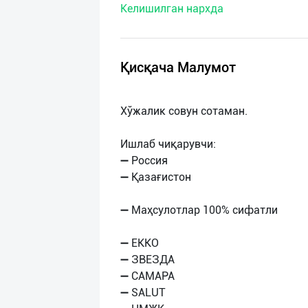
Келишилган нархда
нас
Техническая
поддержка
Қисқача Малумот
Поделиться
Хўжалик совун сотаман.
приложением
Ишлаб чиқарувчи:
Выход
➖ Россия
о
➖ Қазағистон
➖ Маҳсулотлар 100% сифатли
➖ ЕККО
➖ ЗВЕЗДА
➖ САМАРА
➖ SАLUT