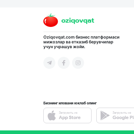
Асл белгиси учу
Тошкент шаҳри
Flovell Care –
Oziqovqat.com
бизнес платформаси
мижозлар ва етказиб берувчилар
учун учрашув жойи.
Тошкент шаҳри
Жанубий Корея в
Навоий вилояти
Бизнинг иловани юклаб олинг
Aroma – Тозалик
Тошкент шаҳри