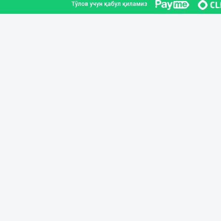
Тўлов учун қабул қиламиз
ХИТОЙ ва КОРЕЯ
Тошкент шаҳри
Ўзбекистон иқли
Тошкент шаҳри
Хитойдан тўғрид
Тошкент шаҳри
Гигиеник восита
Тошкент шаҳри