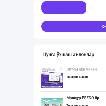
Хабар ёзинг
Қў
Шунга ўхшаш эълонлар
Оптом ёки чакан
Тошкент шаҳри
Машҳур PREDO бр
Тошкент шаҳри