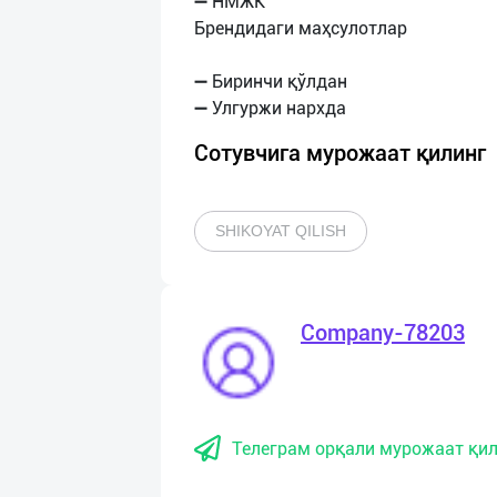
➖ НМЖК
Брендидаги маҳсулотлар
➖ Биринчи қўлдан
Сотувчига мурожаат қилинг
SHIKOYAT QILISH
Company-78203
Телеграм орқали мурожаат қил