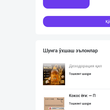
Хабар ёзинг
Қў
Шунга ўхшаш эълонлар
Дезодорация қил
Тошкент шаҳри
Кокос ёғи: ➖ П
Тошкент шаҳри