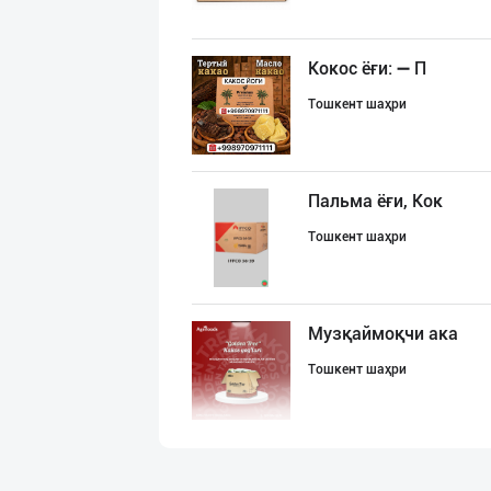
Кокос ёғи: ➖ П
Тошкент шаҳри
Пальма ёғи, Кок
Тошкент шаҳри
Музқаймоқчи ака
Тошкент шаҳри
"Щедрость приро