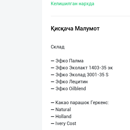
Келишилган нархда
нас
Техническая
поддержка
Қисқача Малумот
Поделиться
Склад
приложением
➖ Эфко Палма
Выход
➖ Эфко Эколакт 1403-35 эк
о
➖ Эфко Эколад 3001-35 S
➖ Эфко Лецитин
➖ Эфко Oilblend
➖ Какао парашок Геркенс:
➖ Natural
➖ Holland
➖ Ivery Cost