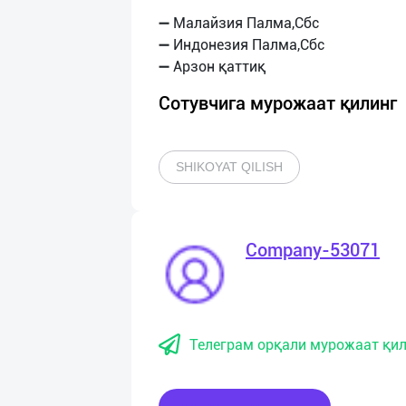
➖ Малайзия Палма,Сбс
➖ Индонезия Палма,Сбс
Сотувчига мурожаат қилинг
SHIKOYAT QILISH
Company-53071
Телеграм орқали мурожаат қил