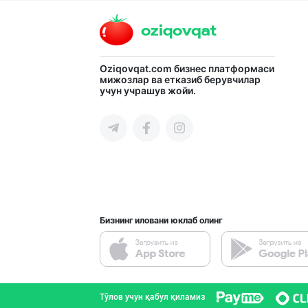
Тошкент шаҳри
“AFSONA” бренди
Oziqovqat.com
бизнес платформаси
мижозлар ва етказиб берувчилар
учун учрашув жойи.
Тошкент шаҳри
"MYLAÝYM" — уйд
Туркманистон
Бизнинг иловани юклаб олинг
БОЯРИН & SARMIL
Фарғона вилояти
Тўлов учун қабул қиламиз