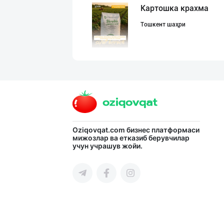
Картошка крахма
Тошкент шаҳри
"Mega Semichka"
Тошкент шаҳри
Ёғ сотаман. 1-қ
Oziqovqat.com
бизнес платформаси
мижозлар ва етказиб берувчилар
учун учрашув жойи.
Тошкент шаҳри
Ишлаб чиқараётг
Тошкент шаҳри