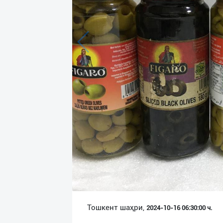
Язык
Личные
данные
Новости
2
Чаты
История
реферальных
переходов
Условия
использования
FAQ
Тошкент шаҳри,
2024-10-16 06:30:00 ч.
О