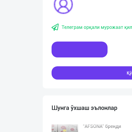
Телеграм орқали мурожаат қил
Хабар ёзинг
Қў
Шунга ўхшаш эълонлар
“AFSONA” бренди