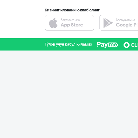
Бизнинг иловани юклаб олинг
Дезодорация қил
Тошкент шаҳри
Тўлов учун қабул қиламиз
Сифатли Кокос в
Тошкент шаҳри
Ишлаб чиқарувчи
Тошкент вилояти
"Щедрость приро