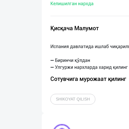
Келишилган нархда
нас
Техническая
поддержка
Қисқача Малумот
Поделиться
Испания давлатида ишлаб чиқарилг
приложением
➖ Биринчи қўлдан
Выход
о
Сотувчига мурожаат қилинг
SHIKOYAT QILISH