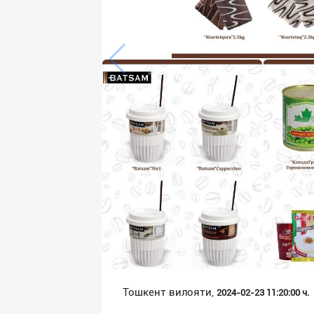
Язык
Личные
данные
Новости
2
Чаты
История
реферальных
переходов
Условия
использования
FAQ
Тошкент вилояти,
2024-02-23 11:20:00 ч.
О