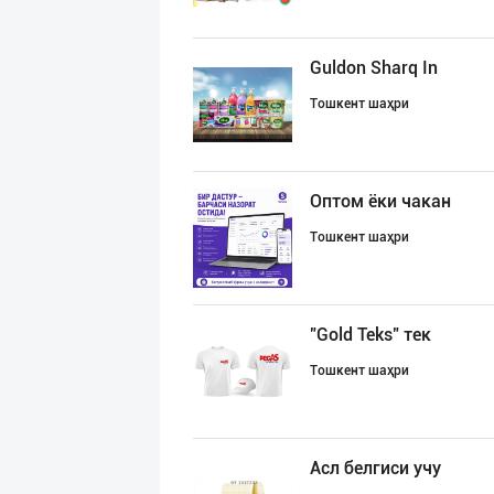
Guldon Sharq In
Тошкент шаҳри
Оптом ёки чакан
Тошкент шаҳри
"Gold Teks" тек
Тошкент шаҳри
Асл белгиси учу