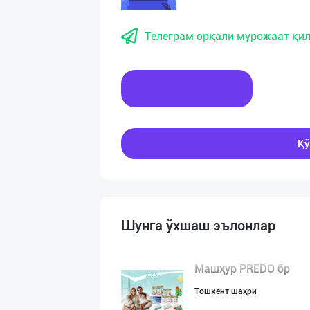
Телеграм орқали мурожаат қил
Хабар ёзинг
Қў
Шунга ўхшаш эълонлар
Машҳур PREDO бр
Тошкент шаҳри