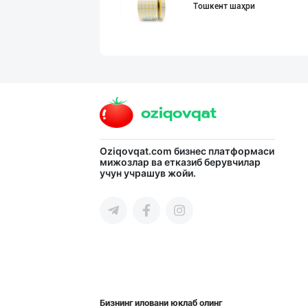
Тошкент шаҳри
Ўзбекистон иқли
Тошкент шаҳри
Ҳурматли тадбир
Oziqovqat.com
бизнес платформаси
мижозлар ва етказиб берувчилар
учун учрашув жойи.
Тошкент шаҳри
Ellino – Осиёни
Тошкент шаҳри
Бизнинг иловани юклаб олинг