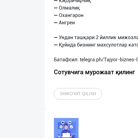
➖ Юқоричирчиқ
➖ Олмалиқ
➖ Охангарон
➖ Ангрен
➖ Ундан ташқари 2 йиллик мижозл
➖ Қуйида бизнинг махсулотлар кат
Сотувчига мурожаат қилинг
SHIKOYAT QILISH