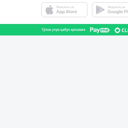
Ҳурматли мижозл
Тошкент шаҳри
Тўлов учун қабул қиламиз
Flovell Care –
Тошкент шаҳри
"AVELLA GROUP"
Тошкент шаҳри
Жанубий Корея в
Навоий вилояти