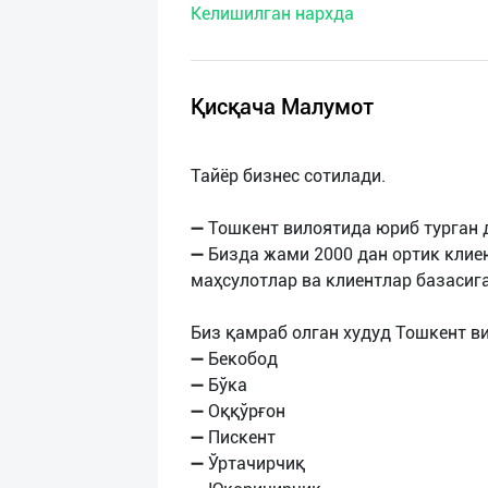
Келишилган нархда
нас
Техническая
поддержка
Қисқача Малумот
Поделиться
Тайёр бизнес сотилади.
приложением
➖ Тошкент вилоятида юриб турган 
Выход
➖ Бизда жами 2000 дан ортик клиен
о
маҳсулотлар ва клиентлар базасиг
Биз қамраб олган худуд Тошкент в
➖ Бекобод
➖ Бўка
➖ Оққўрғон
➖ Пискент
➖ Ўртачирчиқ