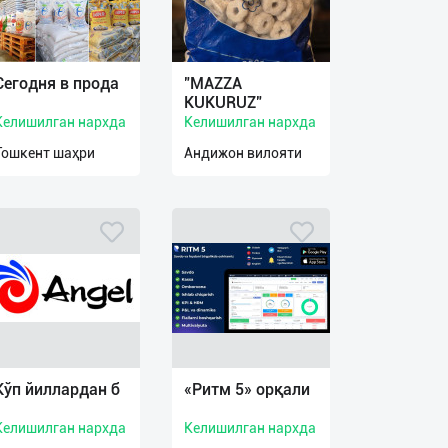
Сегодня в прода
"MAZZA
KUKURUZ"
Келишилган нархда
Келишилган нархда
Тошкент шаҳри
Андижон вилояти
Кўп йиллардан б
«Ритм 5» орқали
Келишилган нархда
Келишилган нархда