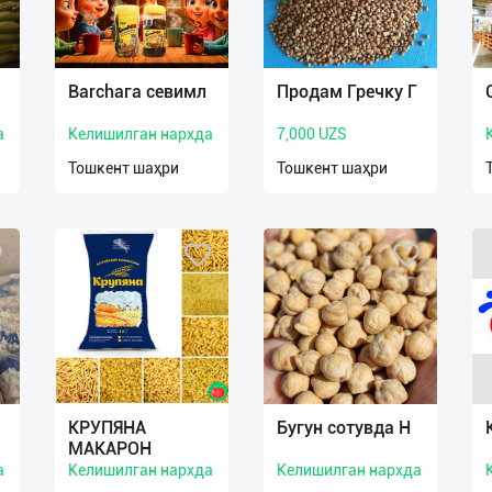
Barchага севимл
Продам Гречку Г
а
Келишилган нархда
7,000 UZS
Тошкент шаҳри
Тошкент шаҳри
КРУПЯНА
Бугун сотувда Н
МАКАРОН
а
Келишилган нархда
Келишилган нархда