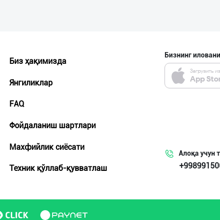
Бизнинг иловани
Биз ҳақимизда
Янгиликлар
FAQ
Фойдаланиш шартлари
Махфийлик сиёсати
Алоқа учун 
+99899150
Техник қўллаб-қувватлаш