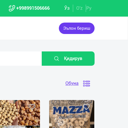
+998991506666
Ўз
O'z
Ру
Эълон бериш
Қидирув
Обуна