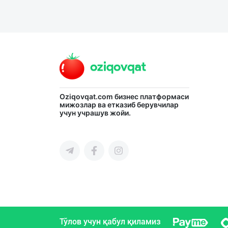
Oziqovqat.com
бизнес платформаси
мижозлар ва етказиб берувчилар
учун учрашув жойи.
Тўлов учун қабул қиламиз