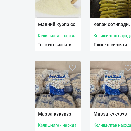
Язык
Манний курпа со
Кепак сотилади,
Личные
данные
Келишилган нархда
Келишилган нархд
Тошкент вилояти
Тошкент вилояти
Новости
2
Чаты
История
реферальных
переходов
Условия
использования
Мазза кукуруз
Мазза кукуруз
FAQ
Келишилган нархда
Келишилган нархд