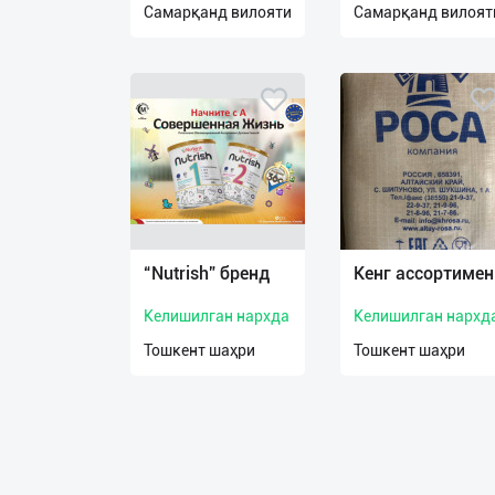
Самарқанд вилояти
Самарқанд вилоят
О
нас
Техническая
поддержка
Поделиться
приложением
“Nutrish” бренд
Кенг ассортимен
Выход
о
Келишилган нархда
Келишилган нархд
Тошкент шаҳри
Тошкент шаҳри