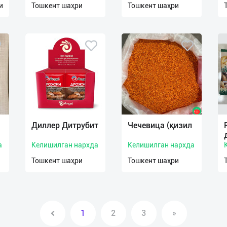
и
Тошкент шаҳри
Тошкент шаҳри
Диллер Дитрубит
Чечевица (қизил
а
Келишилган нархда
Келишилган нархда
Тошкент шаҳри
Тошкент шаҳри
1
2
3
»