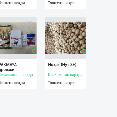
Тошкент шаҳри
Тошкент шаҳри
PAKMAYA
Ноҳат (Нут 8+)
дрожжи
Келишилган нархда
Келишилган нархда
Тошкент шаҳри
Тошкент шаҳри