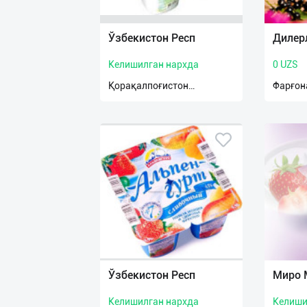
Язык
Личные
Ўзбекистон Респ
Дилер
данные
Келишилган нархда
0 UZS
Новости
Қорақалпоғистон
Фарғон
Республикаси
2
Чаты
История
реферальных
переходов
Условия
использования
FAQ
Ўзбекистон Респ
Миро 
Келишилган нархда
Келиши
О