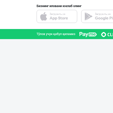
Бизнинг иловани юклаб олинг
Тўлов учун қабул қиламиз