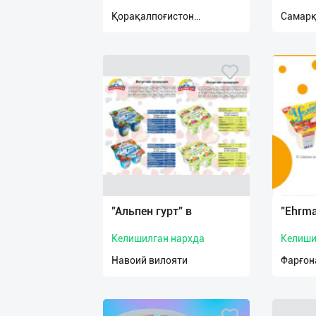
нас
Қорақалпоғистон
Самарқ
Республикаси
Техническая
поддержка
Поделиться
приложением
Выход
о
"Альпен гурт" в
"Ehrm
Келишилган нархда
Келиши
Навоий вилояти
Фарғон