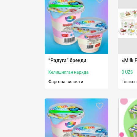
“Радуга” бренди
«Milk 
Келишилган нархда
0 UZS
Фарғона вилояти
Тошкен