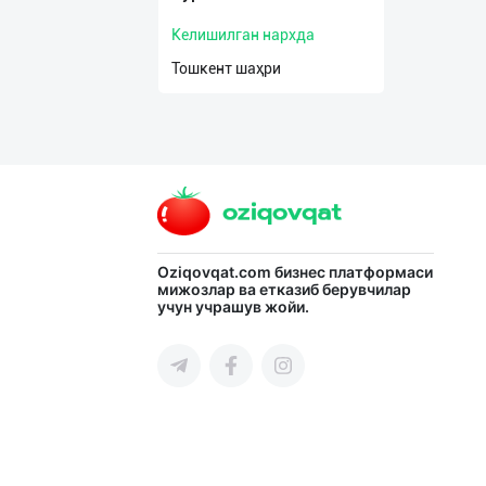
Келишилган нархда
Тошкент шаҳри
Oziqovqat.com
бизнес платформаси
мижозлар ва етказиб берувчилар
учун учрашув жойи.