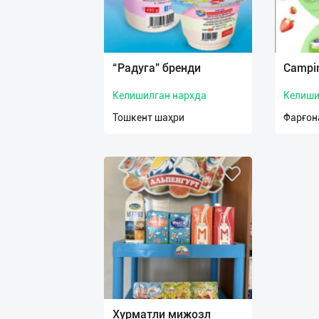
“Радуга” бренди
Campi
Келишилган нархда
Келиши
Тошкент шаҳри
Фарғон
Хурматли мижозл