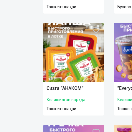
нас
Тошкент шаҳри
Бухоро
Техническая
поддержка
Поделиться
приложением
Выход
о
Сизга "АНАКОМ"
"Every
Келишилган нархда
Келиши
Тошкент шаҳри
Тошкен