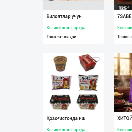
Язык
Личные
Вилоятлар учун
7SABE
данные
Келишилган нархда
Келиши
Новости
Тошкент шаҳри
Тошкен
2
Чаты
История
реферальных
переходов
Условия
использования
FAQ
Қозоғистонда иш
ХИТО
Келишилган нархда
Келиши
О