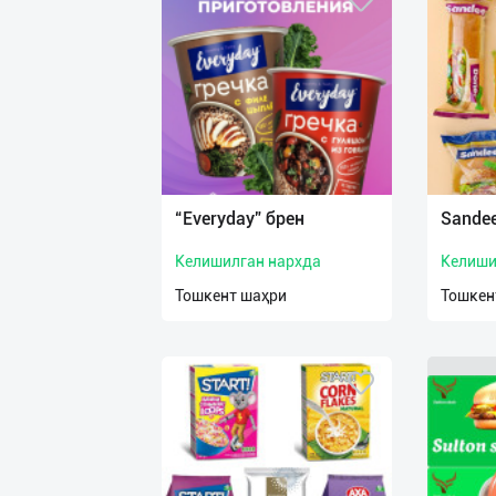
“Everyday” брен
Sande
Келишилган нархда
Келиши
Тошкент шаҳри
Тошкен