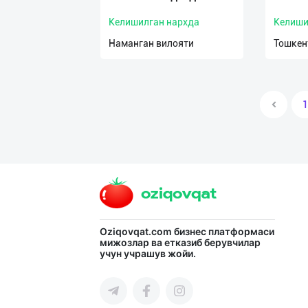
Келишилган нархда
Келиши
Наманган вилояти
Тошкен
1
Oziqovqat.com
бизнес платформаси
мижозлар ва етказиб берувчилар
учун учрашув жойи.