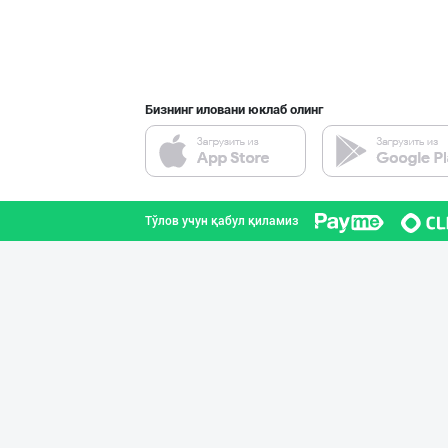
Бизнинг иловани юклаб олинг
Тўлов учун қабул қиламиз