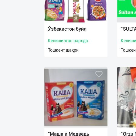
Ўзбекистон бўйл
“SULT
Келишилган нархда
Келиши
Тошкент шаҳри
Тошкен
"Маша и Медведь
“Orzu 