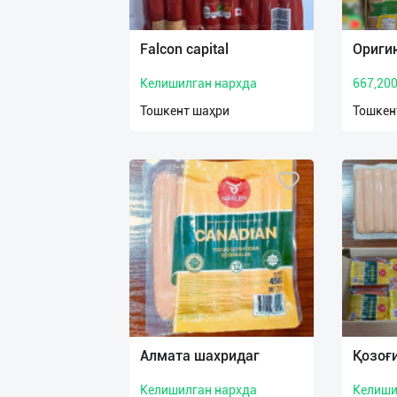
Язык
Личные
Falcon capital
Ориги
данные
Келишилган нархда
667,20
Новости
Тошкент шаҳри
Тошкен
2
Чаты
История
реферальных
переходов
Условия
использования
FAQ
Алмата шахридаг
Қозоғ
Келишилган нархда
Келиши
О