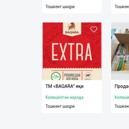
нас
Тошкент шаҳри
Тошкен
Техническая
поддержка
Поделиться
приложением
Выход
о
ТМ «BAQARA” яқи
Прода
Келишилган нархда
Келиши
Тошкент шаҳри
Тошкен