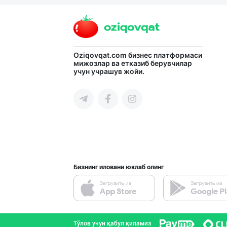
Oziqovqat.com
бизнес платформаси
мижозлар ва етказиб берувчилар
учун учрашув жойи.
Бизнинг иловани юклаб олинг
Тўлов учун қабул қиламиз