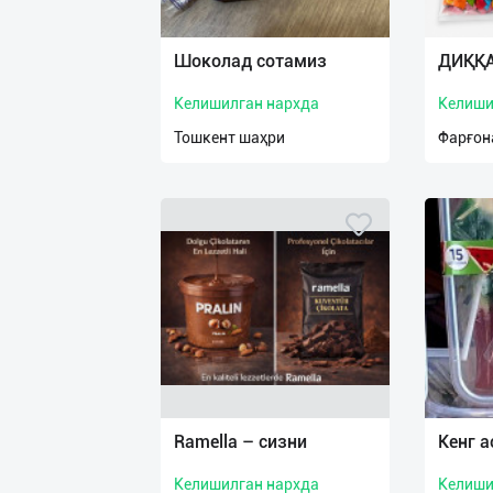
Язык
Личные
Шоколад сотамиз
ДИҚҚА
данные
Келишилган нархда
Келиши
Новости
Тошкент шаҳри
Фарғон
2
Чаты
История
реферальных
переходов
Условия
использования
FAQ
Ramella – сизни
Кенг 
Келишилган нархда
Келиши
О