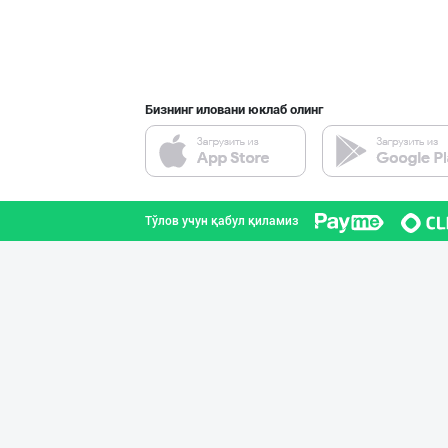
Бизнинг иловани юклаб олинг
Тўлов учун қабул қиламиз