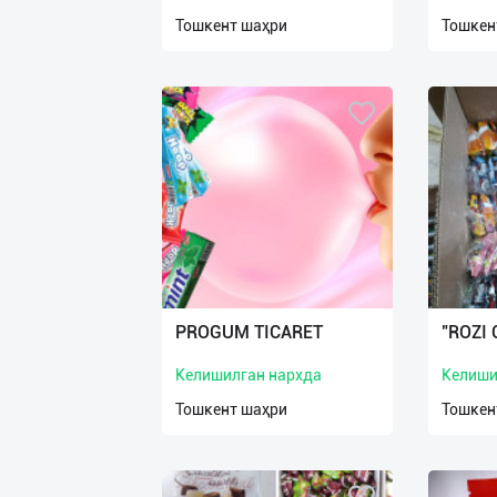
нас
Тошкент шаҳри
Тошкен
Техническая
поддержка
Поделиться
приложением
Выход
о
PROGUM TICARET
"ROZI
Келишилган нархда
Келиши
Тошкент шаҳри
Тошкен