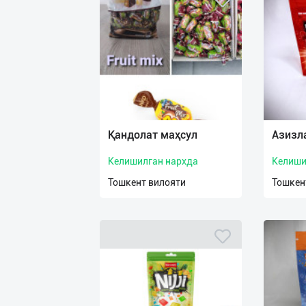
Қандолат маҳсул
Азизл
Келишилган нархда
Келиши
Тошкент вилояти
Тошкен