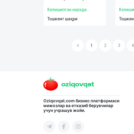
Келишилган нархда
Келиши
Тошкент шаҳри
Тошкен
1
2
3
4
Oziqovqat.com
бизнес платформаси
мижозлар ва етказиб берувчилар
учун учрашув жойи.