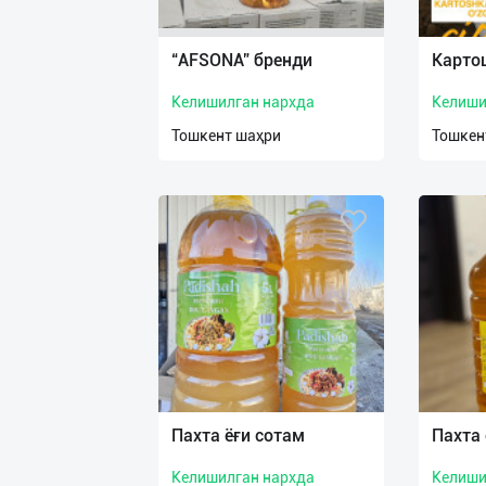
Язык
Личные
“AFSONA” бренди
Карто
данные
Келишилган нархда
Келиши
Новости
Тошкент шаҳри
Тошкен
2
Чаты
История
реферальных
переходов
Условия
использования
FAQ
Пахта ёғи сотам
Пахта 
Келишилган нархда
Келиши
О