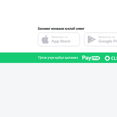
Бизнинг иловани юклаб олинг
Тўлов учун қабул қиламиз