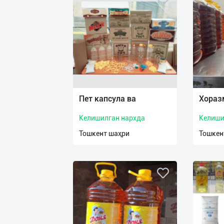
Пет капсула ва
Хоразм
Келишилган нархда
Келиши
Тошкент шаҳри
Тошкен