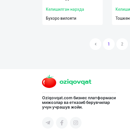
Келишилган нархда
Келиши
Бухоро вилояти
Тошкен
1
2
Oziqovqat.com
бизнес платформаси
мижозлар ва етказиб берувчилар
учун учрашув жойи.