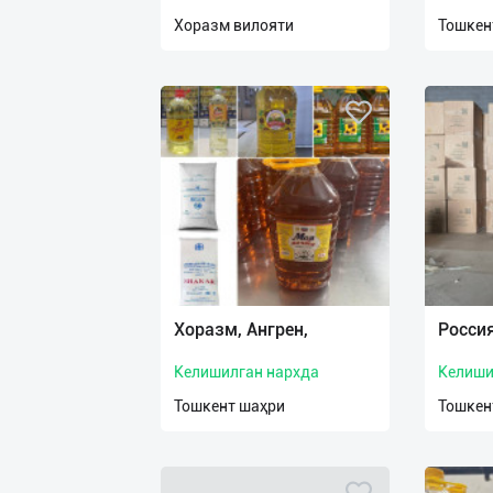
нас
Хоразм вилояти
Тошкен
Техническая
поддержка
Поделиться
приложением
Выход
о
Хоразм, Ангрен,
Россия
Келишилган нархда
Келиши
Тошкент шаҳри
Тошкен