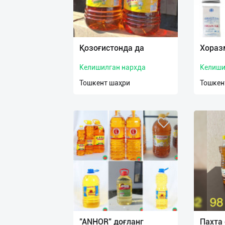
Қозоғистонда да
Хоразм
Келишилган нархда
Келиши
Тошкент шаҳри
Тошкен
"ANHOR" доғланг
Пахта 