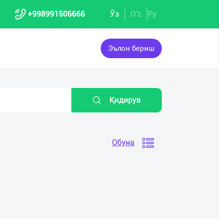
+998991506666
Ўз
O'z
Ру
Эълон бериш
Қидирув
Обуна