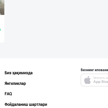
а
Бизнинг иловани
Биз ҳақимизда
Янгиликлар
FAQ
Фойдаланиш шартлари