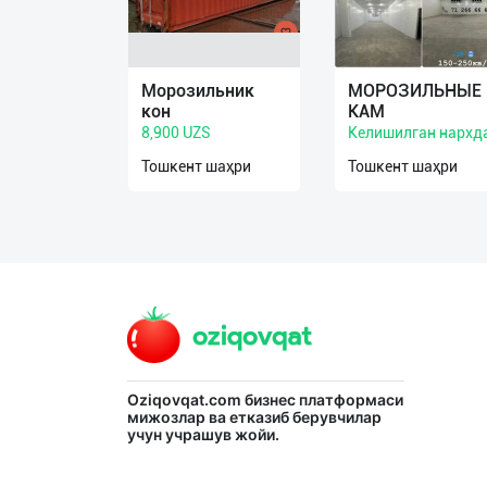
Язык
Морозильник
МОРОЗИЛЬНЫЕ
Личные
кон
КАМ
данные
8,900 UZS
Келишилган нархд
Тошкент шаҳри
Тошкент шаҳри
Новости
2
Чаты
История
реферальных
переходов
Условия
Oziqovqat.com
бизнес платформаси
использования
мижозлар ва етказиб берувчилар
учун учрашув жойи.
FAQ