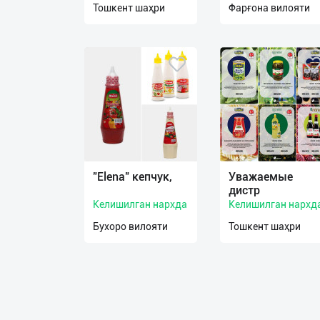
Тошкент шаҳри
Фарғона вилояти
О
нас
Техническая
поддержка
Поделиться
приложением
"Elena" кепчук,
Уважаемые
Выход
дистр
о
Келишилган нархда
Келишилган нархд
Бухоро вилояти
Тошкент шаҳри