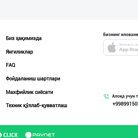
Бизнинг иловани
Биз ҳақимизда
Янгиликлар
FAQ
Фойдаланиш шартлари
Махфийлик сиёсати
Алоқа учун 
+99899150
Техник қўллаб-қувватлаш