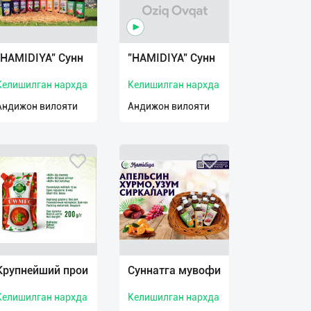
"HAMIDIYA" Сунн
"HAMIDIYA" Сунн
Келишилган нархда
Келишилган нархда
Андижон вилояти
Андижон вилояти
Крупнейший прои
Суннатга мувофи
Келишилган нархда
Келишилган нархда