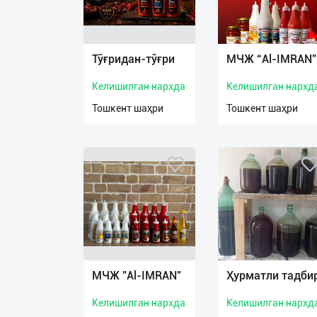
Язык
Тўғридан-тўғри
МЧЖ “Al-IMRAN”
Личные
данные
Келишилган нархда
Келишилган нархд
Тошкент шаҳри
Тошкент шаҳри
Новости
2
Чаты
История
реферальных
переходов
Условия
использования
МЧЖ "Al-IMRAN"
Ҳурматли тадби
FAQ
Келишилган нархда
Келишилган нархд