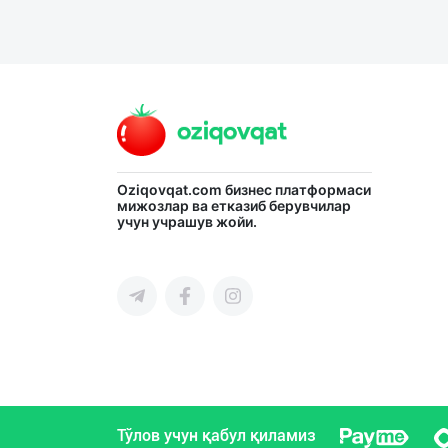
Oziqovqat.com
бизнес платформаси
мижозлар ва етказиб берувчилар
учун учрашув жойи.
Тўлов учун қабул қиламиз