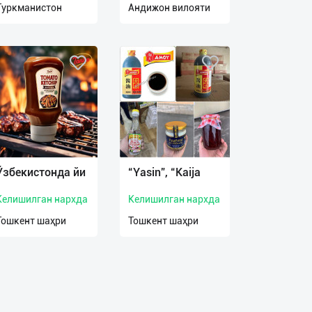
Туркманистон
Андижон вилояти
Ўзбекистонда йи
“Yasin”, “Kaija
Келишилган нархда
Келишилган нархда
Тошкент шаҳри
Тошкент шаҳри