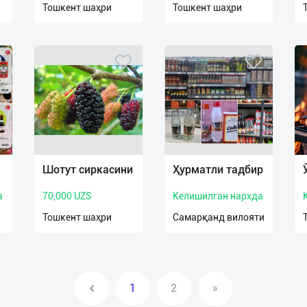
Тошкент шаҳри
Тошкент шаҳри
Шотут сиркасини
Ҳурматли тадбир
а
70,000 UZS
Келишилган нархда
Тошкент шаҳри
Самарқанд вилояти
1
2
»