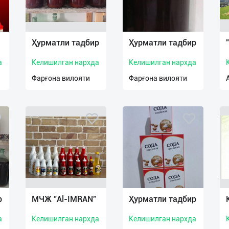
Ҳурматли тадбир
Ҳурматли тадбир
а
Келишилган нархда
Келишилган нархда
Фарғона вилояти
Фарғона вилояти
р
МЧЖ "Al-IMRAN"
Ҳурматли тадбир
а
Келишилган нархда
Келишилган нархда