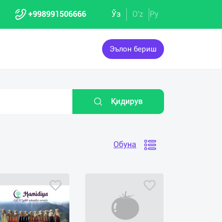
+998991506666
Ўз
O'z
Ру
Эълон бериш
Қидирув
Обуна