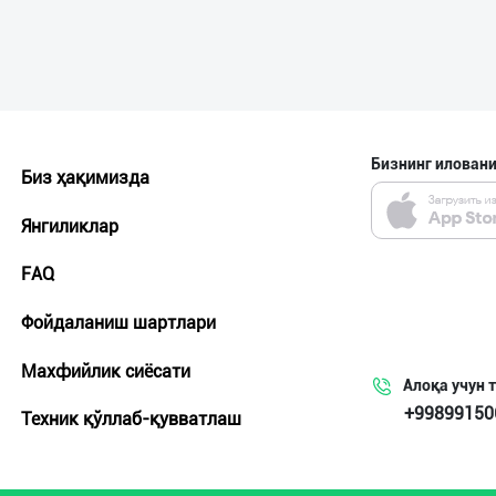
Бизнинг иловани
Биз ҳақимизда
Янгиликлар
FAQ
Фойдаланиш шартлари
Махфийлик сиёсати
Алоқа учун 
+99899150
Техник қўллаб-қувватлаш