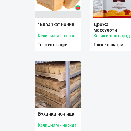
Язык
"Buhanka" нонин
Дрожа
Личные
маҳсулоти
данные
Келишилган нархда
Келишилган нархд
Тошкент шаҳри
Тошкент шаҳри
Новости
2
Чаты
История
реферальных
переходов
Условия
использования
Буханка нон ишл
FAQ
Келишилган нархда