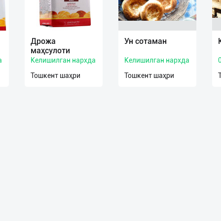
Дрожа
Ун сотаман
маҳсулоти
а
Келишилган нархда
Келишилган нархда
Тошкент шаҳри
Тошкент шаҳри