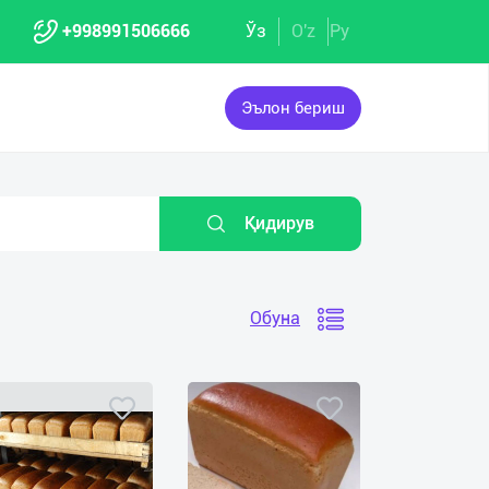
+998991506666
Ўз
O'z
Ру
Эълон бериш
Қидирув
Обуна