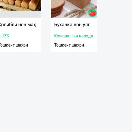
Қолибли нон маҳ
Буханка нон улг
0 UZS
Келишилган нархда
Тошкент шаҳри
Тошкент шаҳри