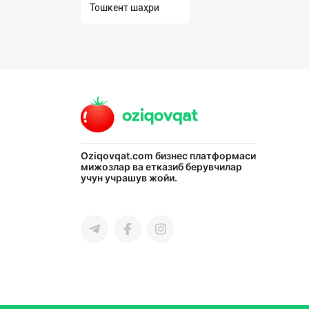
Тошкент шаҳри
О
нас
Техническая
поддержка
Поделиться
приложением
Oziqovqat.com
бизнес платформаси
мижозлар ва етказиб берувчилар
Выход
учун учрашув жойи.
о