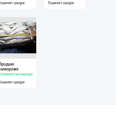
Тошкент шаҳри
Тошкент шаҳри
Продаю
замороже
Келишилган нархда
Тошкент шаҳри