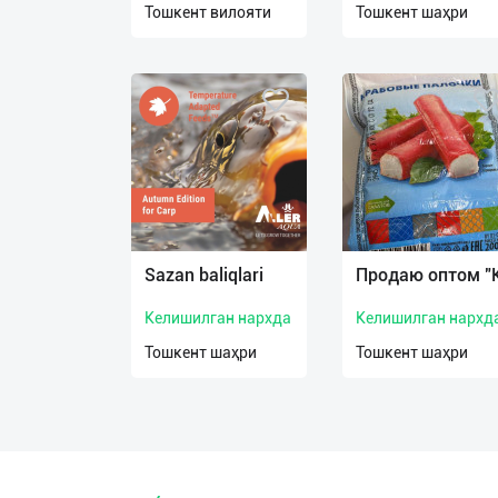
Тошкент вилояти
Тошкент шаҳри
О
нас
Техническая
поддержка
Поделиться
приложением
Sazan baliqlari
Продаю оптом "
Выход
о
Келишилган нархда
Келишилган нархд
Тошкент шаҳри
Тошкент шаҳри