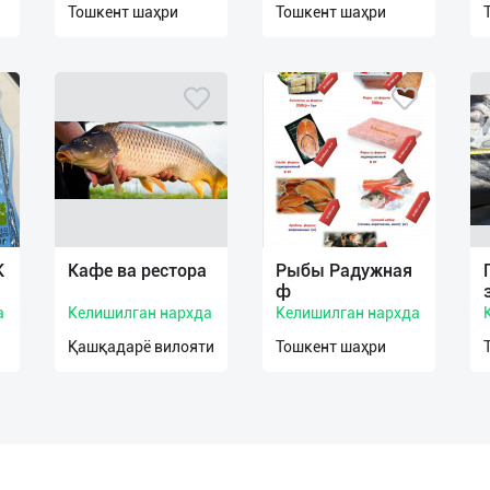
Тошкент шаҳри
Тошкент шаҳри
К
Кафе ва рестора
Рыбы Радужная
ф
а
Келишилган нархда
Келишилган нархда
Қашқадарё вилояти
Тошкент шаҳри