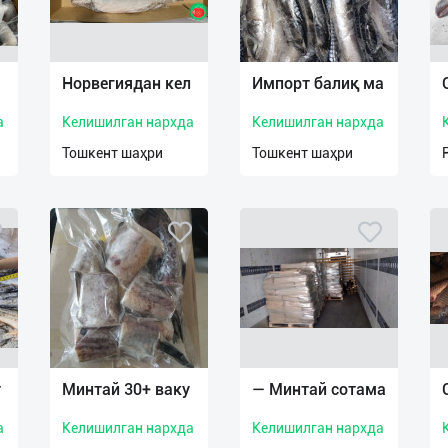
Норвегиядан кел
Импорт балиқ ма
а
Келишилган нархда
Келишилган нархда
Тошкент шаҳри
Тошкент шаҳри
т
Минтай 30+ ваку
— Минтай сотама
а
Келишилган нархда
Келишилган нархда