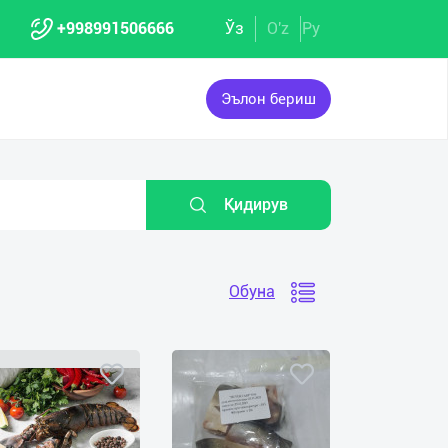
+998991506666
Ўз
O'z
Ру
Эълон бериш
Қидирув
Обуна