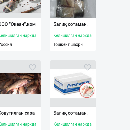
ООО "Океан",ком
Балиқ сотаман.
Келишилган нархда
Келишилган нархда
Россия
Тошкент шаҳри
Совутилган саза
Балиқ сотаман.
Келишилган нархда
Келишилган нархда