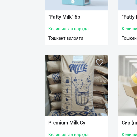
Язык
Личные
"Fatty Milk" бр
"Fatty 
данные
Келишилган нархда
Келиши
Новости
Тошкент вилояти
Тошкен
2
Чаты
История
реферальных
переходов
Условия
использования
FAQ
Premium Milk Су
Сир (п
Келишилган нархда
Келиши
О