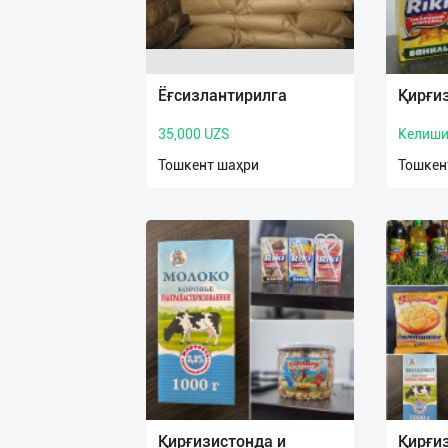
Ёғсизлантирилга
Қирғи
35,000 UZS
Келиши
Тошкент шаҳри
Тошкен
Қирғизистонда и
Қирғи