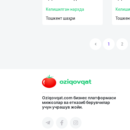
Келишилган нархда
Келиши
Тошкент шаҳри
Тошкен
1
2
Oziqovqat.com
бизнес платформаси
мижозлар ва етказиб берувчилар
учун учрашув жойи.