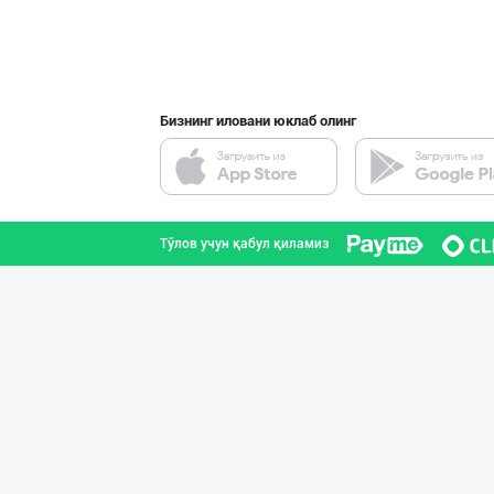
Бизнинг иловани юклаб олинг
Тўлов учун қабул қиламиз