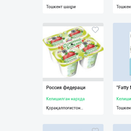
нас
Тошкент шаҳри
Тошкен
Техническая
поддержка
Поделиться
приложением
Выход
о
Россия федераци
"Fatty 
Келишилган нархда
Келиши
Қорақалпоғистон
Тошкен
Республикаси