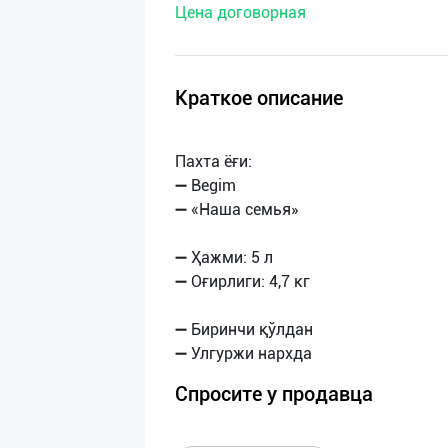
Цена договорная
нас
Техническая
поддержка
Краткое описание
Поделиться
Пахта ёғи:
приложением
➖ Begim
➖ «Наша семья»
Выход
о
➖ Ҳажми: 5 л
➖ Оғирлиги: 4,7 кг
➖ Биринчи қўлдан
Спросите у продавца