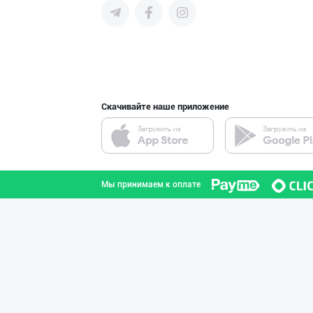
поставщиков и новых клиентов,
продвигать свою продукцию в
интернете.
Ишлаб чиқараётг
город Ташкент
Скачивайте наше приложение
➖ Coconut oil (
город Ташкент
Мы принимаем к оплате
МЧЖ "Integral I
город Ташкент
“AFSONA” бренди
город Ташкент