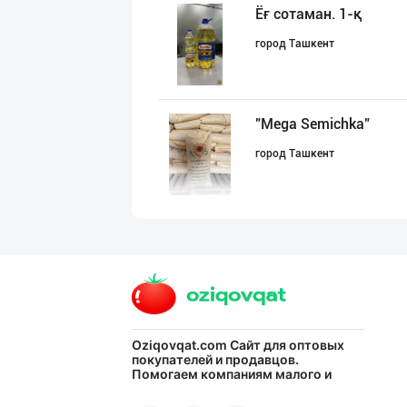
Ёғ сотаман. 1-қ
город Ташкент
"Mega Semichka"
город Ташкент
Музқаймоқчи ака
город Ташкент
Сифатли Кокос в
Oziqovqat.com
Сайт для оптовых
покупателей и продавцов.
Помогаем компаниям малого и
город Ташкент
среднего бизнеса Узбекистана и
СНГ быстро найти лучших