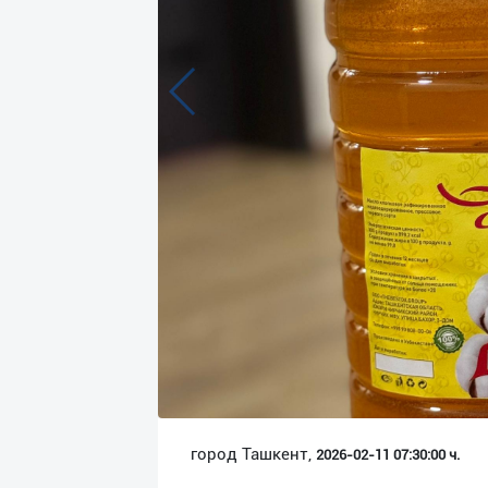
Язык
Личные
данные
Новости
2
Чаты
История
реферальных
переходов
Условия
использования
FAQ
город Ташкент,
2026-02-11 07:30:00 ч.
О