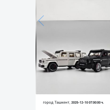
Язык
Личные
данные
Новости
2
Чаты
История
реферальных
переходов
Условия
использования
FAQ
город Ташкент,
2025-12-10 07:00:00 ч.
О