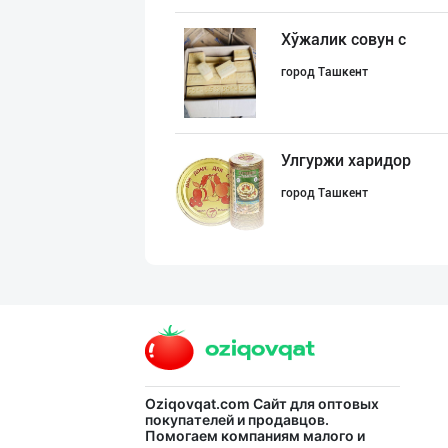
Хўжалик совун с
город Ташкент
Улгуржи харидор
город Ташкент
Жанубий Корея в
Навоийская область
Flovell Care –
Oziqovqat.com
Сайт для оптовых
покупателей и продавцов.
Помогаем компаниям малого и
город Ташкент