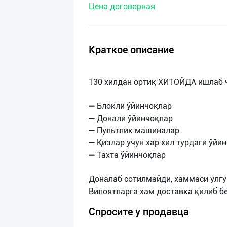
Цена договорная
нас
Техническая
поддержка
Краткое описание
Поделиться
130 хилдан ортиқ ХИТОЙДА ишлаб ч
приложением
➖ Блокли ўйинчоқлар
Выход
➖ Донали ўйинчоқлар
о
➖ Пультлик машиналар
➖ Қизлар учун хар хил турдаги ўйи
➖ Тахта ўйинчоқлар
Доналаб сотилмайди, хаммаси улгу
Спросите у продавца