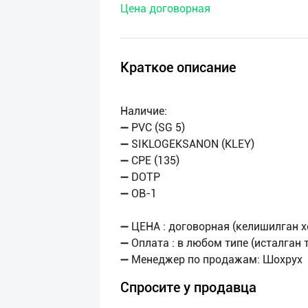
Цена договорная
нас
Техническая
поддержка
Краткое описание
Поделиться
Наличие:
приложением
➖ PVC (SG 5)
➖ SIKLOGEKSANON (KLEY)
Выход
➖ CPE (135)
о
➖ DOTP
➖ OB-1
➖ ЦЕНА : договорная (келишилган х
➖ Оплата : в любом типе (исталган 
Спросите у продавца