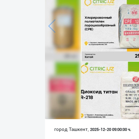
Язык
Личные
данные
Новости
2
Чаты
История
реферальных
переходов
Условия
использования
FAQ
город Ташкент,
2025-12-20 09:00:00 ч.
О