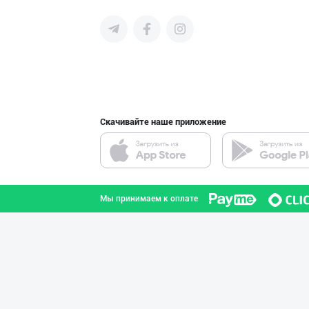
среднего бизнеса Узбекистана и
СНГ быстро найти лучших
поставщиков и новых клиентов,
продвигать свою продукцию в
интернете.
Тўғридан-тўғри
город Ташкент
Скачивайте наше приложение
HONEYGOLD — ТАБ
город Ташкент
Мы принимаем к оплате
➖ Агар Агар RGM
город Ташкент
Дилер ва дистри