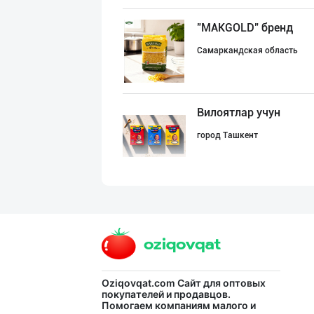
"MAKGOLD" бренд
Самаркандская область
Вилоятлар учун
город Ташкент
➖ Аскорбиновая
город Ташкент
Эрондан келтири
Oziqovqat.com
Сайт для оптовых
покупателей и продавцов.
Помогаем компаниям малого и
город Ташкент