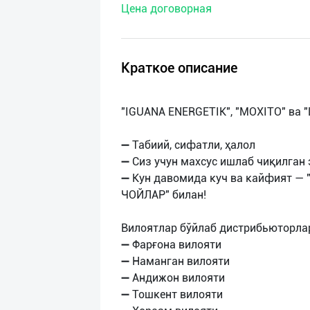
Цена договорная
нас
Техническая
поддержка
Краткое описание
Поделиться
"IGUANA ENERGETIK", "MOXITO" ва
приложением
➖ Табиий, сифатли, ҳалол
Выход
➖ Сиз учун махсус ишлаб чиқилган 
о
➖ Кун давомида куч ва кайфият — "
ЧОЙЛАР" билан!
Вилоятлар бўйлаб дистрибьюторлар
➖ Фарғона вилояти
➖ Наманган вилояти
➖ Андижон вилояти
➖ Тошкент вилояти