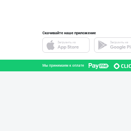
интернете.
YEON HO — КОРЕЯ
город Ташкент
Скачивайте наше приложение
Расмий фаолият
Ташкентская область
Мы принимаем к оплате
Ичимлик бизнеси
город Ташкент
Оптомчилар учун
город Ташкент