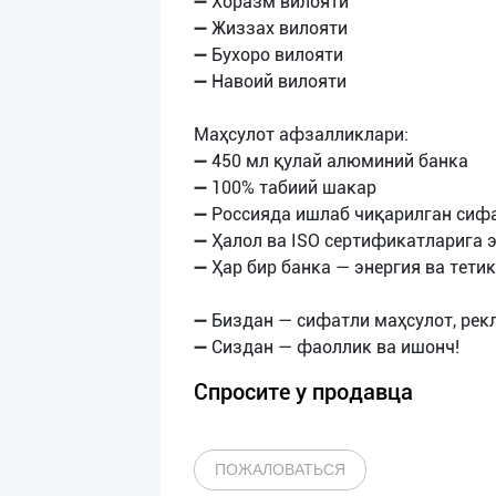
➖ Хоразм вилояти
➖ Жиззах вилояти
➖ Бухоро вилояти
➖ Навоий вилояти
Маҳсулот афзалликлари:
➖ 450 мл қулай алюминий банка
➖ 100% табиий шакар
➖ Россияда ишлаб чиқарилган сиф
➖ Ҳалол ва ISO сертификатларига 
➖ Ҳар бир банка — энергия ва тети
➖ Биздан — сифатли маҳсулот, рекл
Спросите у продавца
ПОЖАЛОВАТЬСЯ