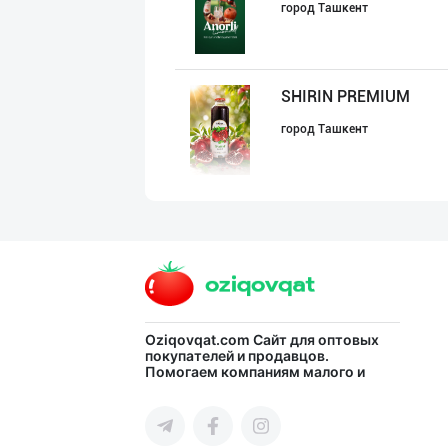
город Ташкент
SHIRIN PREMIUM
город Ташкент
DIVO ZAMZAM WAT
Ферганская область
CS EXIMPORT МЧЖ
Oziqovqat.com
Сайт для оптовых
покупателей и продавцов.
Помогаем компаниям малого и
город Ташкент
среднего бизнеса Узбекистана и
СНГ быстро найти лучших
поставщиков и новых клиентов,
продвигать свою продукцию в